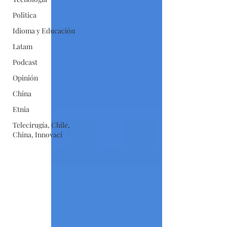
Politica
Idioma y Educación
Latam
Podcast
Opinión
China
Etnia
Telecirugía, Chile,
China, Innovaci