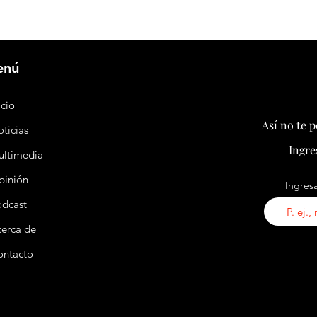
enú
icio
Así no te 
ticias
Ingre
ultimedia
pinión
Ingresa
odcast
erca de
ontacto