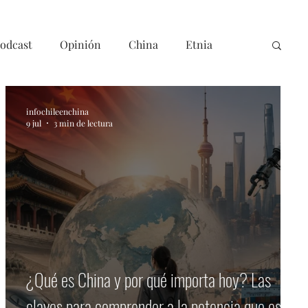
odcast
Opinión
China
Etnia
infochileenchina
9 jul
3 min de lectura
¿Qué es China y por qué importa hoy? Las
e
claves para comprender a la potencia que está