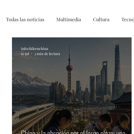
Todas las noticias
Multimedia
Cultura
Tecno
Telecirugía, Chile, China, Innovaci
infochileenchina
10 jul
3 min de lectura
China y la obsesión por el largo plazo: una