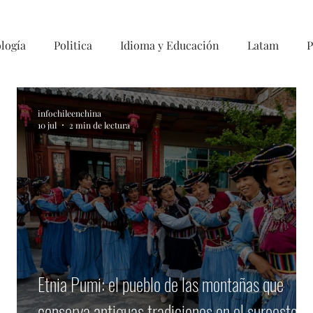
logía
Politica
Idioma y Educación
Latam
P
infochileenchina
10 jul
2 min de lectura
Etnia Pumi: el pueblo de las montañas que
conserva antiguas tradiciones en el suroeste d