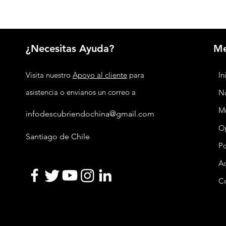
¿Necesitas Ayuda?
M
Visita nuestro
Apoyo al cliente
para
In
asistencia o envíanos un correo a
No
M
infodescubriendochina@gmail.com
O
Santiago de Chile
P
Ac
C