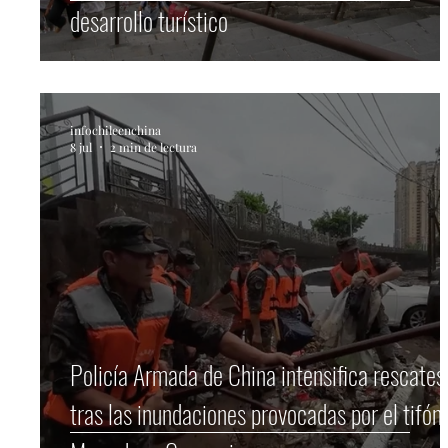
desarrollo turístico
infochileenchina
8 jul
2 min de lectura
Policía Armada de China intensifica rescates
tras las inundaciones provocadas por el tifón