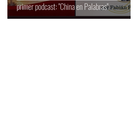
primer podcast: "China en Palabras"
oso