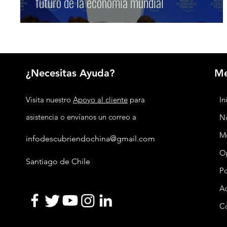
futuro de la economía mundial
¿Necesitas Ayuda?
M
Visita nuestro
Apoyo al cliente
para
In
asistencia o envíanos un correo a
No
M
infodescubriendochina@gmail.com
O
Santiago de Chile
P
Ac
C