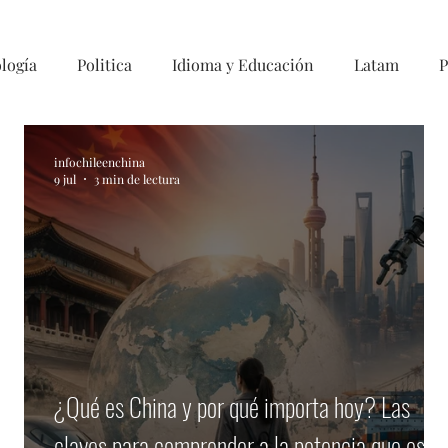
logía
Politica
Idioma y Educación
Latam
P
infochileenchina
9 jul
3 min de lectura
¿Qué es China y por qué importa hoy? Las
claves para comprender a la potencia que está