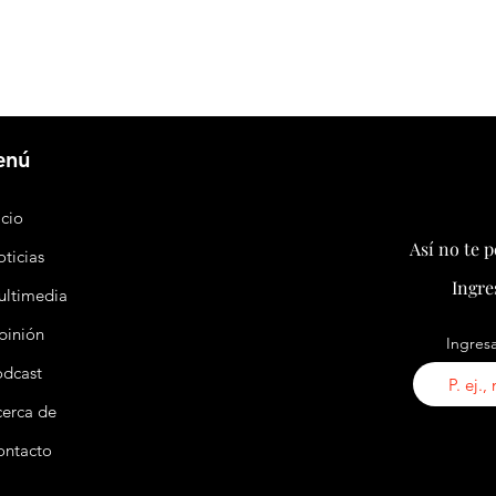
enú
icio
Así no te 
ticias
Ingre
ultimedia
pinión
Ingresa
odcast
erca de
ontacto