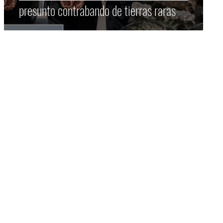
presunto contrabando de tierras raras