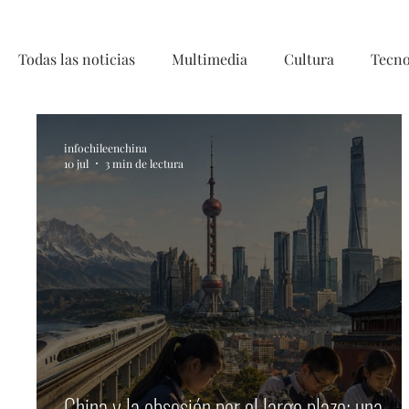
Todas las noticias
Multimedia
Cultura
Tecno
Telecirugía, Chile, China, Innovaci
infochileenchina
10 jul
3 min de lectura
China y la obsesión por el largo plazo: una