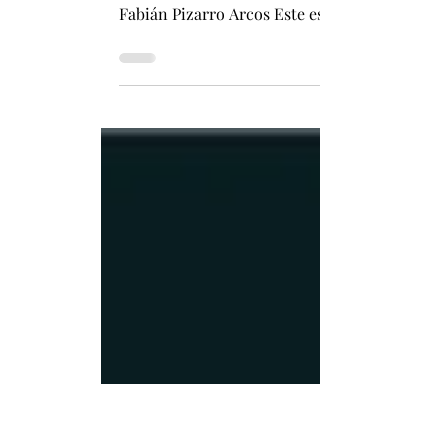
Tierra
El nuevo modelo de inteligencia artificial par
temporal, facilitando el análisis de macrodatos
Fabián Pizarro Arcos Este espacio es una alia
primer gran modelo de inteligencia artificial