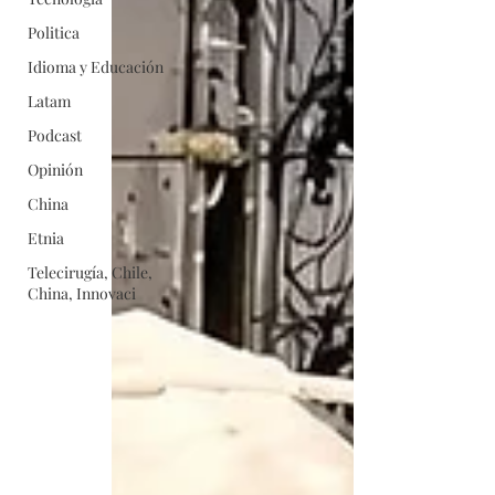
Politica
Idioma y Educación
Latam
Podcast
Opinión
China
Etnia
Telecirugía, Chile,
China, Innovaci