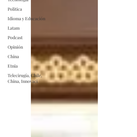
Politica
Idioma y Educación
Latam
Podcast
Opinión
China
Etnia
Telecirugía, Chile,
China, Innovaci