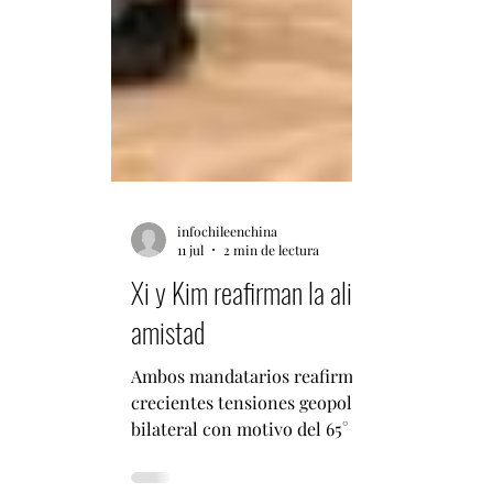
infochileenchina
11 jul
2 min de lectura
Xi y Kim reafirman la alianza estratégi
amistad
Ambos mandatarios reafirmaron su compromiso
crecientes tensiones geopolíticas. Por Fabián
bilateral con motivo del 65° aniversario del T