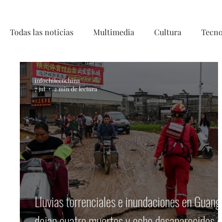
Todas las noticias
Multimedia
Cultura
Tecno
Telecirugía, Chile, China, Innovaci
infochileenchina
7 jul
2 min de lectura
Lluvias torrenciales e inundaciones en Guang
dejan cuatro muertos y ocho desaparecidos 