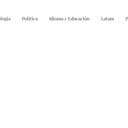
logía
Politica
Idioma y Educación
Latam
P
xi
en