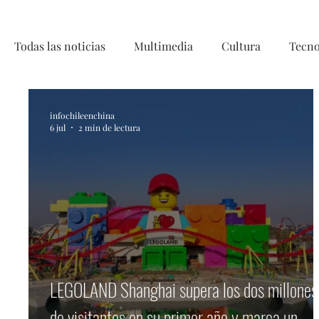
Todas las noticias
Multimedia
Cultura
Tecno
Telecirugía, Chile, China, Innovaci
infochileenchina
6 jul
2 min de lectura
LEGOLAND Shanghai supera los dos millones
de visitantes en su primer año y marca un