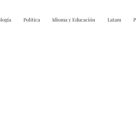
logía
Politica
Idioma y Educación
Latam
P