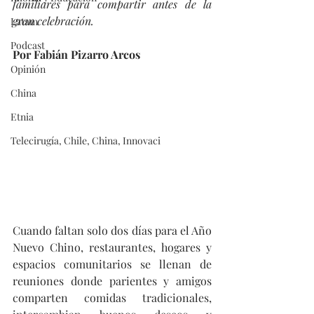
familiares para compartir antes de la 
gran celebración.
Latam
Podcast
Por Fabián Pizarro Arcos
Opinión
China
Etnia
Telecirugía, Chile, China, Innovaci
Cuando faltan solo dos días para el Año 
Nuevo Chino, restaurantes, hogares y 
espacios comunitarios se llenan de 
reuniones donde parientes y amigos 
comparten comidas tradicionales, 