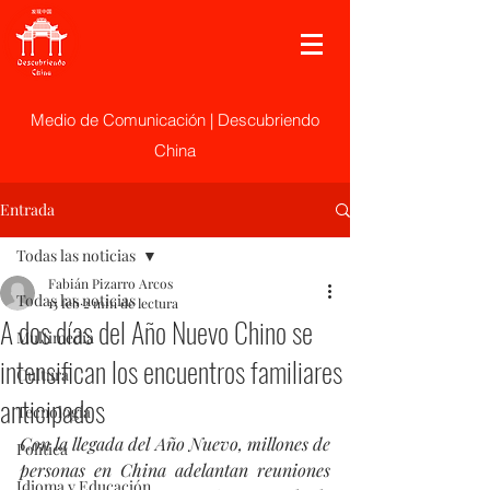
Medio de Comunicación | Descubriendo
China
Entrada
Todas las noticias
Fabián Pizarro Arcos
Todas las noticias
15 feb
2 min de lectura
A dos días del Año Nuevo Chino se
Multimedia
intensifican los encuentros familiares
Cultura
anticipados
Tecnología
Con la llegada del Año Nuevo, millones de 
Politica
personas en China adelantan reuniones 
Idioma y Educación