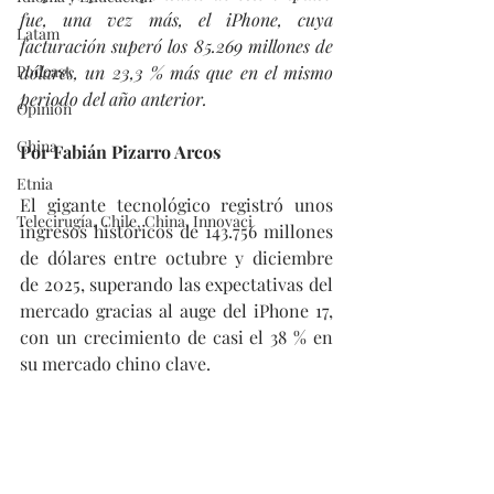
fue, una vez más, el iPhone, cuya 
Latam
facturación superó los 85.269 millones de 
Podcast
dólares, un 23,3 % más que en el mismo 
periodo del año anterior.
Opinión
China
Por Fabián Pizarro Arcos
Etnia
El gigante tecnológico registró unos 
Telecirugía, Chile, China, Innovaci
ingresos históricos de 143.756 millones 
de dólares entre octubre y diciembre 
de 2025, superando las expectativas del 
mercado gracias al auge del iPhone 17, 
con un crecimiento de casi el 38 % en 
su mercado chino clave.