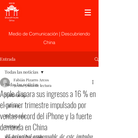
Medio de Comunicación | Descubriendo
China
Entrada
Todas las noticias
Fabián Pizarro Arcos
Todas las noticias
30 ene
3 min de lectura
Apple dispara sus ingresos a 16 % en
Multimedia
el primer trimestre impulsado por
Cultura
ventas récord del iPhone y la fuerte
Tecnología
demanda en China
Politica
El principal responsable de este impulso 
Idioma y Educación