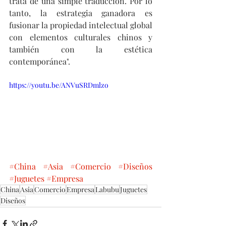
trata de una simple traducción. Por lo 
tanto, la estrategia ganadora es 
fusionar la propiedad intelectual global 
con elementos culturales chinos y 
también con la estética 
contemporánea".
https://youtu.be/ANVuSRDmlzo
#China
#Asia
#Comercio
#Diseños
#Juguetes
#Empresa
China
Asia
Comercio
Empresa
Labubu
Juguetes
Diseños