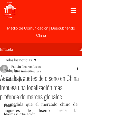
Medio de Comunicación | Descubriendo
China
Entrada
Todas las noticias
Fabián Pizarro Arcos
Todas las noticias
4 feb
2 min de lectura
Auge de juguetes de diseño en China
Multimedia
impulsa una localización más
Cultura
profunda de marcas globales
Tecnología
A medida que el mercado chino de 
Politica
juguetes de diseño crece, la 
Idioma y Educación