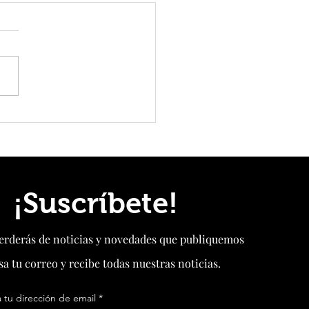
endurece respuesta a EEUU:
 sanciones, restringe
aciones de drones y eleva la
n antes de una nueva cumbre
¡Suscríbete!
perderás de noticias y novedades que publiquemos
sa tu correo y recibe todas nuestras noticias.
 tu dirección de email