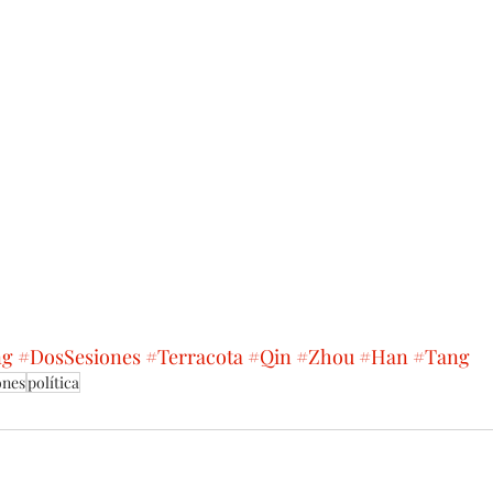
ng
#DosSesiones
#Terracota
#Qin
#Zhou
#Han
#Tang
ones
política