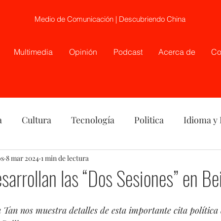
Medio de Comunicación | Descubriendo China
Multimedia
Opinión
Podcast
Acerca de
Co
a
Cultura
Tecnología
Politica
Idioma y
os
nión
8 mar 2024
China
1 min de lectura
Etnia
Telecirugía, Chile, China
arrollan las “Dos Sesiones” en Be
 Tan nos muestra detalles de esta importante cita política