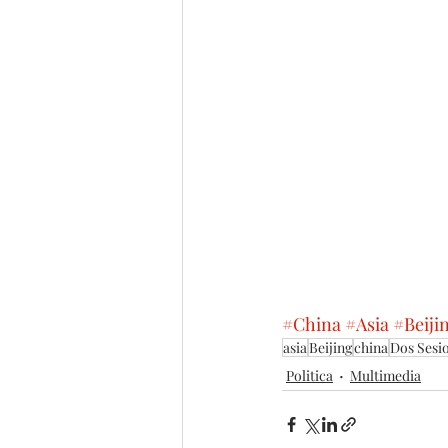
#China
#Asia
#Beiji
asia
Beijing
china
Dos Sesi
Politica
Multimedia