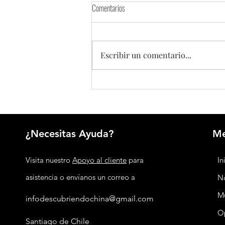
Comentarios
Escribir un comentario...
Argentina y China renuevan por cinco
años su acuerdo de swap de monedas
¿Necesitas Ayuda?
M
Visita nuestro
Apoyo al cliente
para
In
asistencia o envíanos un correo a
No
M
infodescubriendochina@gmail.com
O
Santiago de Chile