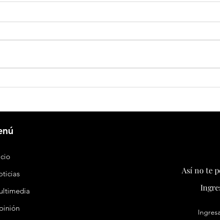
Banco Central de China inyectará
China 
US$73.600 millones para reforzar la
impone
liquidez financiera
export
tensió
enú
icio
Así no te 
ticias
Ingre
ultimedia
pinión
Ingresa