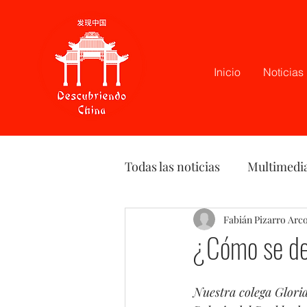
Inicio
Noticias
Todas las noticias
Multimedi
Latam
Podcast
Fabián Pizarro Arc
Opi
¿Cómo se des
Nuestra colega Gloria