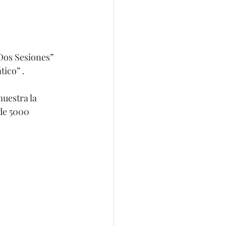
os Sesiones”  
tico” .
uestra la 
de 5000 