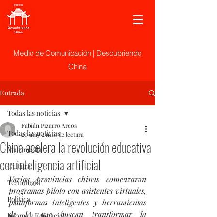
Medio de Comunicación | Descubriendo
China
Entrada
Todas las noticias
Fabián Pizarro Arcos
Todas las noticias
20 may
2 min de lectura
China acelera la revolución educativa
Multimedia
con inteligencia artificial
Cultura
Varias provincias chinas comenzaron 
Tecnología
programas piloto con asistentes virtuales, 
Politica
plataformas inteligentes y herramientas 
de IA que buscan transformar la 
Idioma y Educación