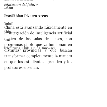
educación del futuro.
Latam
Podcast
Por Fabián Pizarro Arcos
Opinión
China está avanzando rápidamente en 
China
la integración de inteligencia artificial 
dentro de las salas de clases, con 
Etnia
programas piloto que ya funcionan en 
Telecirugía, Chile, China, Innovaci
distintas provincias y que buscan 
transformar completamente la manera 
en que los estudiantes aprenden y los 
profesores enseñan.