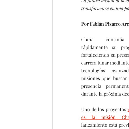
La futura misión al polo
transformarse en una po
Por Fabián Pizarro Ar
China continúa 
rápidamente su prog
fortaleciendo su prese
carrera lunar mediante 
tecnologías avanza
misiones que buscan 
presencia permanen
durante la próxima déc
Uno de los proyectos 
es la misión Cha
lanzamiento está previ