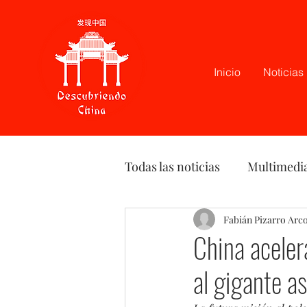
Inicio
Noticias
Todas las noticias
Multimedi
Latam
Podcast
Fabián Pizarro Arc
Opi
China aceler
al gigante as