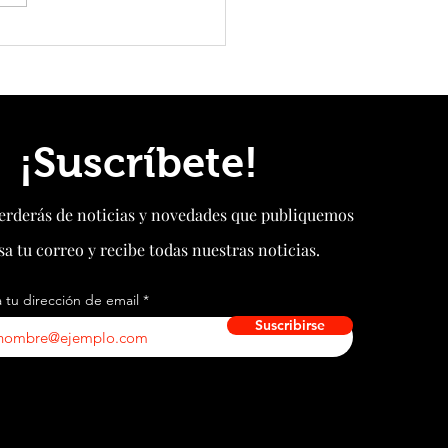
pone en operación la primera
orma eólica flotante de 16 MW con
tensadas del mundo
¡Suscríbete!
perderás de noticias y novedades que publiquemos
sa tu correo y recibe todas nuestras noticias.
 tu dirección de email
Suscribirse