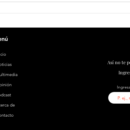
Huawei y Agrícola Santa Sara apuestan
China 
por el almacenamiento energético para
plataf
transformar la agricultura chilena
patas 
enú
icio
Así no te 
ticias
Ingre
ultimedia
pinión
Ingresa
odcast
erca de
ontacto