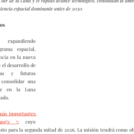
 sur de la Luna y el rápido avance tecnológico, consolidan la ambi
tencia espacial dominante antes de 2030.
cos
expandiendo 
rama espacial, 
ncia en la nueva 
el desarrollo de 
das y futuras 
consolidar una 
te en la Luna 
ada.
más importantes 
ng’e 7
, cuyo 
sto para la segunda mitad de 2026. La misión tendrá como obj