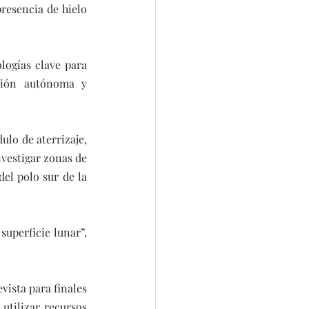
resencia de hielo 
logías clave para 
ación autónoma y 
lo de aterrizaje, 
vestigar zonas de 
el polo sur de la 
uperficie lunar”, 
ista para finales 
utilizar recursos 