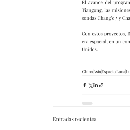
El avance del program
Tiangong, las misione
sondas Chang’e 5 y Cha
Con estos proyectos, B
era espacial, en un co
Unidos.
China
Asia
Espacio
Luna
L
Entradas recientes