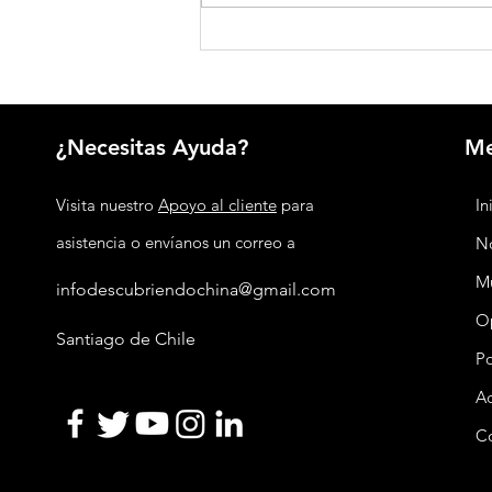
Seguridad nacional integral: la estrategia
de China para proteger su desarrollo
¿Necesitas Ayuda?
M
Visita nuestro
Apoyo al cliente
para
In
asistencia o envíanos un correo a
No
M
infodescubriendochina@gmail.com
O
Santiago de Chile
P
Ac
C