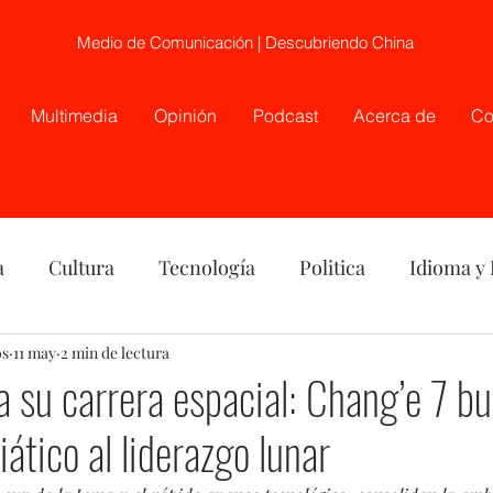
Medio de Comunicación | Descubriendo China
Multimedia
Opinión
Podcast
Acerca de
Co
a
Cultura
Tecnología
Politica
Idioma y
os
nión
11 may
2 min de lectura
China
Etnia
Telecirugía, Chile, China
a su carrera espacial: Chang’e 7 bu
iático al liderazgo lunar