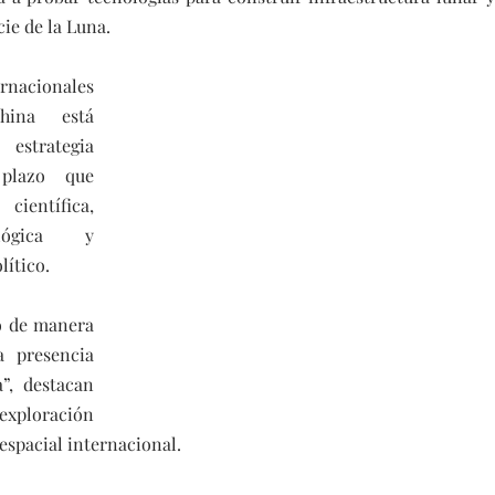
cie de la Luna.
cionales 
ina está 
strategia 
plazo que 
ientífica, 
lógica y 
ítico.
 de manera 
 presencia 
”, destacan 
ploración 
oespacial internacional.