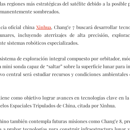
las regiones más estratégicas del satélite debido a la posible p
ermanentemente sombreados.  
ia oficial china 
Xinhua
, Chang’e 7 buscará desarrollar tecno
unares, incluyendo aterrizajes de alta precisión, explor
e sistemas robóticos especializados.
 sistema de exploración integral compuesto por orbitador, módu
mini sonda capaz de “saltar” sobre la superficie lunar para in
tivo central será estudiar recursos y condiciones ambientales d
iene como objetivo lograr avances en tecnologías clave en la s
uelos Espaciales Tripulados de China, citada por Xinhua.
hino también contempla futuras misiones como Chang’e 8, prev
a a probar tecnologías para construir infraestructura lunar y 