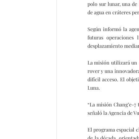
polo sur lunar, una de 
de agua en cráteres p
Según informó la agenc
futuras operaciones l
desplazamiento mediant
La misión utilizará un
rover y una innovadora 
difícil acceso. El obje
Luna.
“La misión Chang’e-7 t
señaló la Agencia de V
El programa espacial c
de la década, orientad