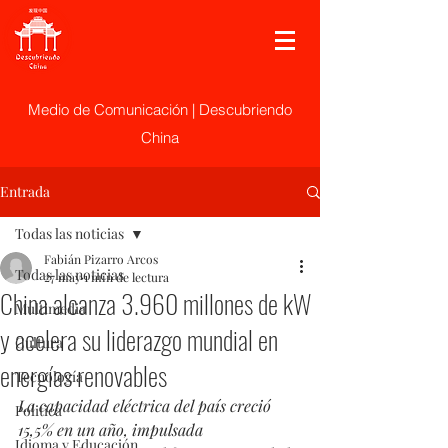
Medio de Comunicación | Descubriendo
China
Entrada
Todas las noticias
Fabián Pizarro Arcos
Todas las noticias
27 may
1 min de lectura
China alcanza 3.960 millones de kW
Multimedia
y acelera su liderazgo mundial en
Cultura
energías renovables
Tecnología
La capacidad eléctrica del país creció 
Politica
15,5% en un año, impulsada 
Idioma y Educación