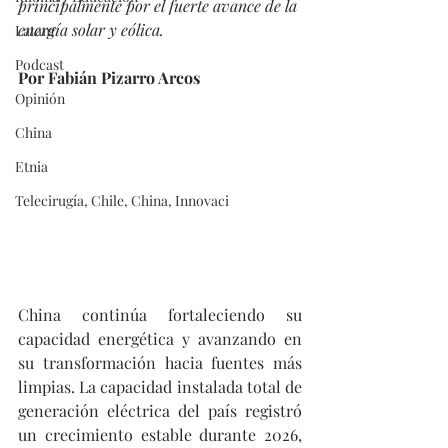
principalmente por el fuerte avance de la 
energía solar y eólica.
Latam
Podcast
Por Fabián Pizarro Arcos
Opinión
China
Etnia
Telecirugía, Chile, China, Innovaci
China continúa fortaleciendo su 
capacidad energética y avanzando en 
su transformación hacia fuentes más 
limpias. La capacidad instalada total de 
generación eléctrica del país registró 
un crecimiento estable durante 2026, 