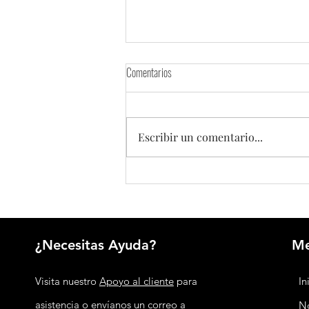
Comentarios
Escribir un comentario...
COVID-19 en China alcanza una
positividad del 22,3 %, pero muestra
señales de estabilización
¿Necesitas Ayuda?
M
Visita nuestro
Apoyo al cliente
para
In
asistencia o envíanos un correo a
No