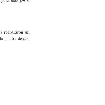
 publicados por el 
s registraron un 
 la cifra de casi 