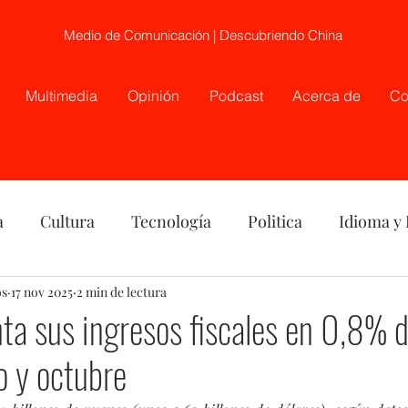
Medio de Comunicación | Descubriendo China
Multimedia
Opinión
Podcast
Acerca de
Co
a
Cultura
Tecnología
Politica
Idioma y
os
nión
17 nov 2025
China
2 min de lectura
Etnia
Telecirugía, Chile, China
a sus ingresos fiscales en 0,8% d
o y octubre