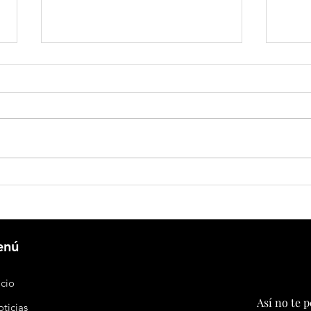
Seguridad nacional integral: la estrategia
Huawei
de China para proteger su desarrollo
por el
transf
enú
icio
Así no te 
ticias