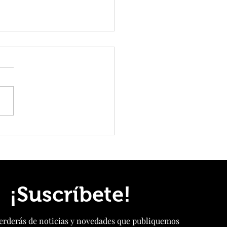
 y Agrícola Santa Sara apuestan
 almacenamiento energético para
ormar la agricultura chilena
¡Suscríbete!
perderás de noticias y novedades que publiquemos