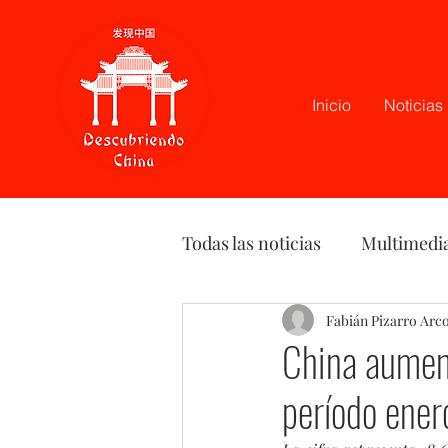
Inicio
Noticias
Todas las noticias
Multimedi
Latam
Podcast
Fabián Pizarro Arc
Opi
China aument
período ener