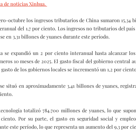
a de noticias Xinhua. 
ro-octubre los ingresos tributarios de China sumaron 15,34 bi
ranual del 1,7 por ciento. Los ingresos no tributarios del paí
ose en 3,31 billones de yuanes durante este período.
na se expandió un 2 por ciento interanual hasta alcanzar los 
meros 10 meses de 2025. El gasto fiscal del gobierno central a
 gasto de los gobiernos locales se incrementó un 1,2 por ciento
 se situó en aproximadamente 3,41 billones de yuanes, regist
ciento.
 tecnología totalizó 784.700 millones de yuanes, lo que supo
 ciento. Por su parte, el gasto en seguridad social y empleo
ante este período, lo que representa un aumento del 9,3 por ci