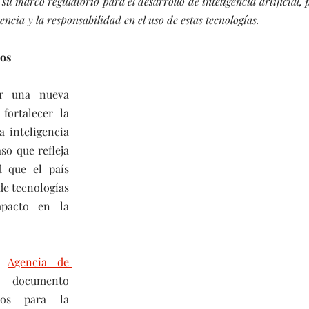
 su marco regulatorio para el desarrollo de inteligencia artificial, 
encia y la responsabilidad en el uso de estas tecnologías.
cos
r una nueva 
fortalecer la 
 inteligencia 
aso que refleja 
d que el país 
de tecnologías 
pacto en la 
a 
Agencia de 
 documento 
tos para la 