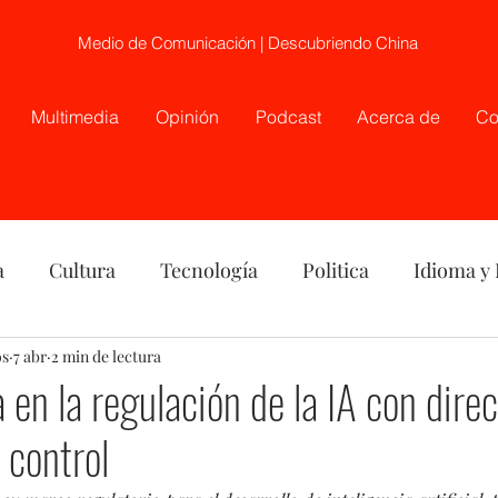
Medio de Comunicación | Descubriendo China
Multimedia
Opinión
Podcast
Acerca de
Co
a
Cultura
Tecnología
Politica
Idioma y
os
nión
7 abr
2 min de lectura
China
Etnia
Telecirugía, Chile, China
en la regulación de la IA con direc
 control