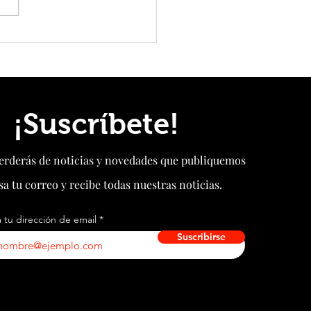
pone en operación la primera
orma eólica flotante de 16 MW con
tensadas del mundo
¡Suscríbete!
perderás de noticias y novedades que publiquemos
sa tu correo y recibe todas nuestras noticias.
 tu dirección de email
Suscribirse