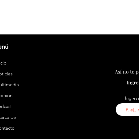
Huawei y Agrícola Santa Sara apuestan
China 
por el almacenamiento energético para
plataf
transformar la agricultura chilena
patas 
enú
icio
Así no te 
ticias
Ingre
ultimedia
pinión
Ingresa
odcast
erca de
ontacto