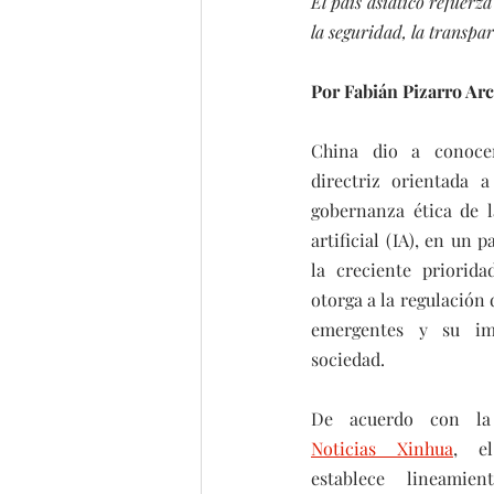
El país asiático refuerza
la seguridad, la transpar
Por Fabián Pizarro Ar
China dio a conoce
directriz orientada a 
gobernanza ética de la
artificial (IA), en un p
la creciente priorida
otorga a la regulación 
emergentes y su im
sociedad.
De acuerdo con l
Noticias Xinhua
, el
establece lineamien