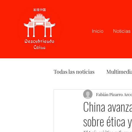
Inicio
Noticias
Todas las noticias
Multimedi
Latam
Podcast
Fabián Pizarro Arc
Opi
China avanza 
sobre ética y