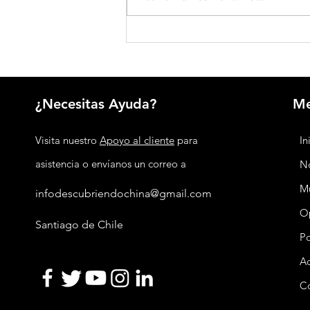
Seguridad nacional integral: la estrategia
de China para proteger su desarrollo
¿Necesitas Ayuda?
M
Visita nuestro
Apoyo al cliente
para
In
asistencia o envíanos un correo a
No
M
infodescubriendochina@gmail.com
O
Santiago de Chile
P
Ac
C