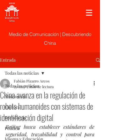
Medio de Comunicación | Descubriendo
China
Entrada
Todas las noticias
Fabián Pizarro Arcos
Todas las noticias
29 may
2 min de lectura
China avanza en la regulación de
Multimedia
robots humanoides con sistemas de
Cultura
identificación digital
Tecnología
Beijing busca establecer estándares de 
Politica
seguridad, trazabilidad y control para 
Idioma y Educación