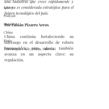
una industria que crece rápidamente y 
que ya es considerada estratégica para el 
Latam
futuro tecnológico del país.
Podcast
Opinión
Por Fabián Pizarro Arcos
China
China continúa fortaleciendo su 
Etnia
liderazgo en el desarrollo de robots 
humanoides, pero ahora también 
Telecirugía, Chile, China, Innovaci
avanza en un aspecto clave: su 
regulación.