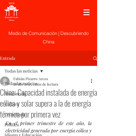
Medio de Comunicación | Descubriendo
China
Entrada
Todas las noticias
Fabián Pizarro Arcos
Todas las noticias
28 abr 2025
1 min de lectura
China: Capacidad instalada de energía
Multimedia
eólica y solar supera a la de energía
Cultura
térmica por primera vez
Tecnología
En el primer trimestre de este año, la 
Politica
electricidad generada por energía eólica y 
Idioma y Educación