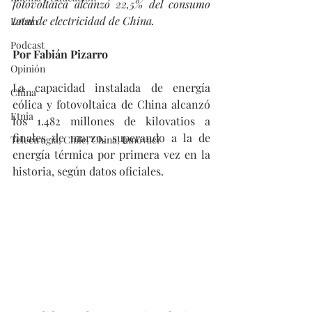
fotovoltaica alcanzó 22,5% del consumo 
total de electricidad de China.
Latam
Podcast
Por Fabián Pizarro
Opinión
La capacidad instalada de energía 
China
eólica y fotovoltaica de China alcanzó 
Etnia
los 1.482 millones de kilovatios a 
finales de marzo, superando a la de 
Telecirugía, Chile, China, Innovaci
energía térmica por primera vez en la 
historia, según datos oficiales.