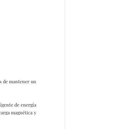
os de mantener un 
igente de energía 
carga magnética y 