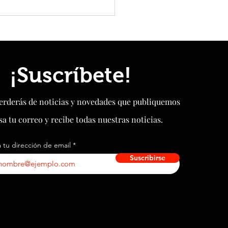
ina y China renuevan por cinco
u acuerdo de swap de monedas
¡Suscríbete!
perderás de noticias y novedades que publiquemos
sa tu correo y recibe todas nuestras noticias.
 tu dirección de email
Suscribirse