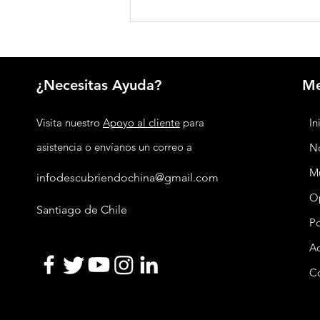
Industria de inteligencia artificial de
China creció 40 % y superó los
US$176.700 millones
¿Necesitas Ayuda?
M
Visita nuestro
Apoyo al cliente
para
In
asistencia o envíanos un correo a
No
M
infodescubriendochina@gmail.com
O
Santiago de Chile
P
Ac
C