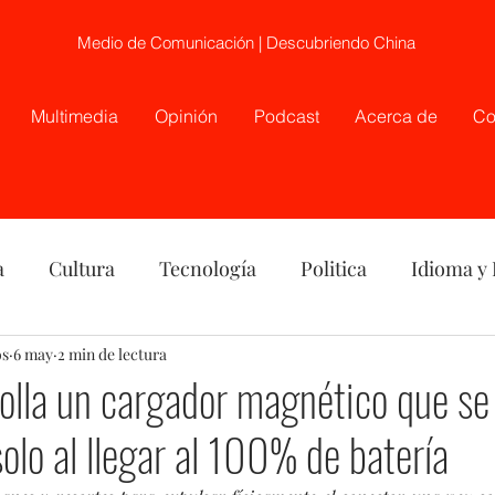
Medio de Comunicación | Descubriendo China
Multimedia
Opinión
Podcast
Acerca de
Co
a
Cultura
Tecnología
Politica
Idioma y
os
nión
6 may
2 min de lectura
China
Etnia
Telecirugía, Chile, China
olla un cargador magnético que se
olo al llegar al 100% de batería