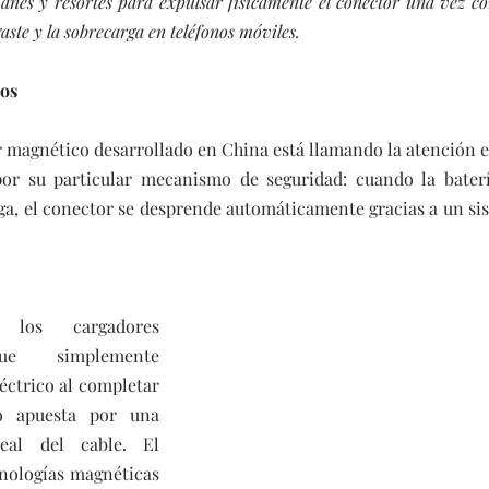
manes y resortes para expulsar físicamente el conector una vez co
aste y la sobrecarga en teléfonos móviles.
cos
magnético desarrollado en China está llamando la atención en
or su particular mecanismo de seguridad: cuando la batería
ga, el conector se desprende automáticamente gracias a un si
los cargadores 
ue simplemente 
éctrico al completar 
o apuesta por una 
eal del cable. El 
nologías magnéticas 