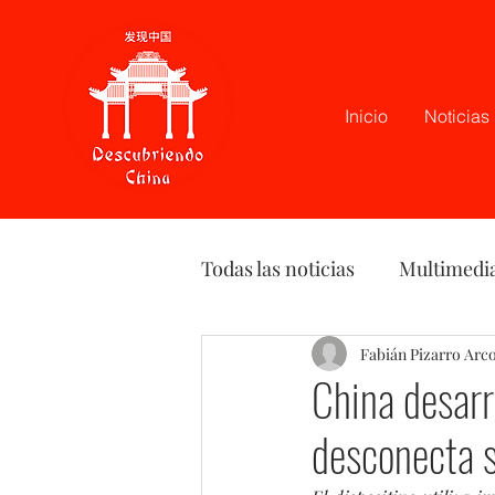
Inicio
Noticias
Todas las noticias
Multimedi
Latam
Podcast
Fabián Pizarro Arc
Opi
China desarr
desconecta s