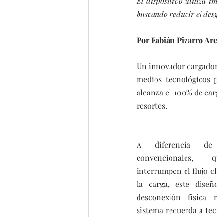
El dispositivo utiliza i
buscando reducir el desg
Por Fabián Pizarro Ar
Un innovador cargador 
medios tecnológicos p
alcanza el 100% de car
resortes.
A diferencia de 
convencionales, q
interrumpen el flujo el
la carga, este diseñ
desconexión física r
sistema recuerda a tec