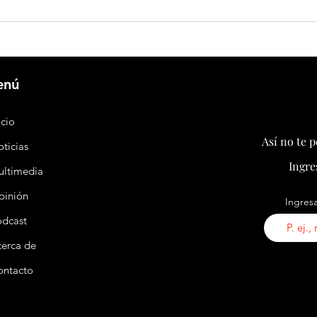
FBI establece inédita cooperación con
Argent
China y Rusia contra el crimen
años s
transnacional
enú
icio
Así no te 
ticias
Ingre
ultimedia
pinión
Ingresa
odcast
erca de
ontacto