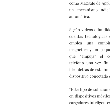
como MagSafe de Apple
un mecanismo adicio
automática.
Según videos difundido
cuentas tecnológicas c
emplea una combin
magnética y un peque
que “empuja” el co
teléfono una vez fina
idea detrás de esta in
dispositivo conectado 
“Este tipo de solucione
en dispositivos móvile
cargadores inteligentes