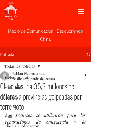
Medio de Comunicación | Descubriendo
China
Entrada
Todas las noticias
Fabián Pizarro Arcos
Todas las noticias
20 dic 2023
2 min de lectura
China destina 35,2 millones de
Multimedia
dólares a provincias golpeadas por
Cultura
terremoto
Tecnología
Los recursos se utilizarán para las 
Politica
reparaciones de emergencia y la 
Idioma y Educación