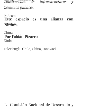
construcción de infraestructuras y 
servicios públicos.
Latam
Podcast
Este espacio es una alianza con 
Opinión
Xinhua
China
Por Fabián Pizarro
Etnia
Telecirugía, Chile, China, Innovaci
La Comisión Nacional de Desarrollo y 