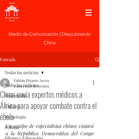
Medio de Comunicación | Descubriendo
China
Entrada
Todas las noticias
Fabián Pizarro Arcos
Todas las noticias
2 jun
1 min de lectura
China envía expertos médicos a
Multimedia
África para apoyar combate contra el
Cultura
ébola
Tecnología
Un equipo de especialistas chinos viajará 
Politica
a la República Democrática del Congo 
Idioma y Educación