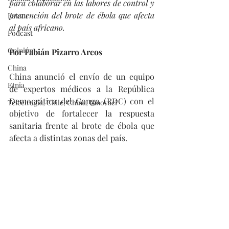
para colaborar en las labores de control y 
prevención del brote de ébola que afecta 
Latam
al país africano.
Podcast
Opinión
Por Fabián Pizarro Arcos
China
China anunció el envío de un equipo 
Etnia
de expertos médicos a la República 
Democrática del Congo (RDC) con el 
Telecirugía, Chile, China, Innovaci
objetivo de fortalecer la respuesta 
sanitaria frente al brote de ébola que 
afecta a distintas zonas del país.