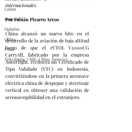
internacionales.
Latam
Podcast
Por Fabián Pizarro Arcos
Opinión
China alcanzó un nuevo hito en el 
China
desarrollo de la aviación de baja altitud 
luego de que el eVTOL V2000CG 
Etnia
CarryAll, fabricado por la empresa 
Telecirugía, Chile, China, Innovaci
AutoFlight, recibiera un Certificado de 
Tipo Validado (VTC) en Indonesia, 
convirtiéndose en la primera aeronave 
eléctrica china de despegue y aterrizaje 
vertical en obtener una validación de 
aeronavegabilidad en el extranjero.