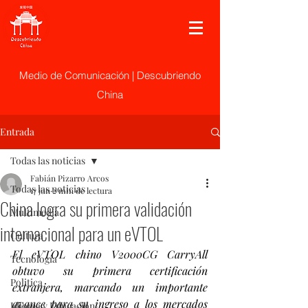
Medio de Comunicación | Descubriendo
China
Entrada
Todas las noticias
Fabián Pizarro Arcos
Todas las noticias
17 jun
2 min de lectura
China logra su primera validación
Multimedia
internacional para un eVTOL
Cultura
El eVTOL chino V2000CG CarryAll 
Tecnología
obtuvo su primera certificación 
Politica
extranjera, marcando un importante 
avance para su ingreso a los mercados 
Idioma y Educación