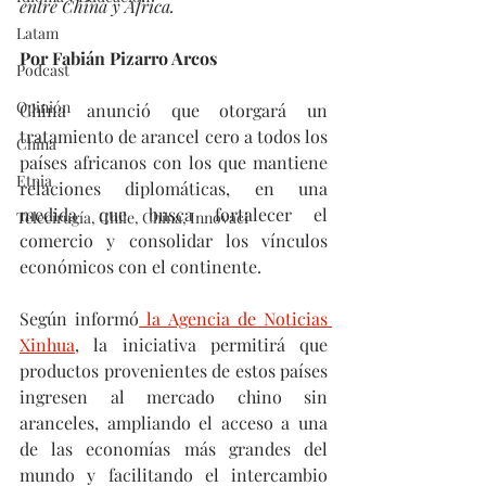
entre China y África.
Latam
Por Fabián Pizarro Arcos
Podcast
Opinión
China anunció que otorgará un 
tratamiento de arancel cero a todos los 
China
países africanos con los que mantiene 
Etnia
relaciones diplomáticas, en una 
medida que busca fortalecer el 
Telecirugía, Chile, China, Innovaci
comercio y consolidar los vínculos 
económicos con el continente.
Según informó
 la Agencia de Noticias 
Xinhua
, la iniciativa permitirá que 
productos provenientes de estos países 
ingresen al mercado chino sin 
aranceles, ampliando el acceso a una 
de las economías más grandes del 
mundo y facilitando el intercambio 