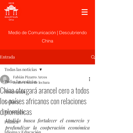
Medio de Comunicación | Descubriendo
China
Entrada
Todas las noticias
Fabián Pizarro Arcos
Todas las noticias
29 abr
2 min de lectura
China otorgará arancel cero a todos
Multimedia
los países africanos con relaciones
Cultura
diplomáticas
Tecnología
Medida busca fortalecer el comercio y 
Politica
profundizar la cooperación económica 
Idioma y Educación