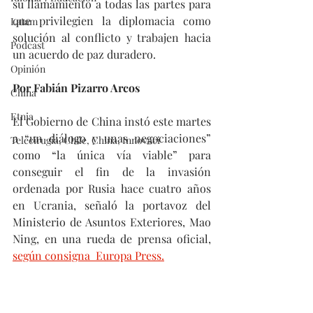
su llamamiento a todas las partes para 
que privilegien la diplomacia como 
Latam
solución al conflicto y trabajen hacia 
Podcast
un acuerdo de paz duradero.
Opinión
Por Fabián Pizarro Arcos
China
Etnia
El Gobierno de China instó este martes 
a “un diálogo y unas negociaciones” 
Telecirugía, Chile, China, Innovaci
como “la única vía viable” para 
conseguir el fin de la invasión 
ordenada por Rusia hace cuatro años 
en Ucrania, señaló la portavoz del 
Ministerio de Asuntos Exteriores, Mao 
Ning, en una rueda de prensa oficial, 
según consigna  Europa Press.