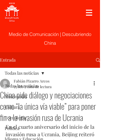
Medio de Comunicación | Descubriendo
China
Entrada
Todas las noticias
Fabián Pizarro Arcos
Todas las noticias
25 feb
2 min de lectura
China pide diálogo y negociaciones
Multimedia
como “la única vía viable” para poner
Cultura
fin a la invasión rusa de Ucrania
Tecnología
En el cuarto aniversario del inicio de la 
Politica
invasión rusa a Ucrania, Beijing reiteró 
Idioma y Educación