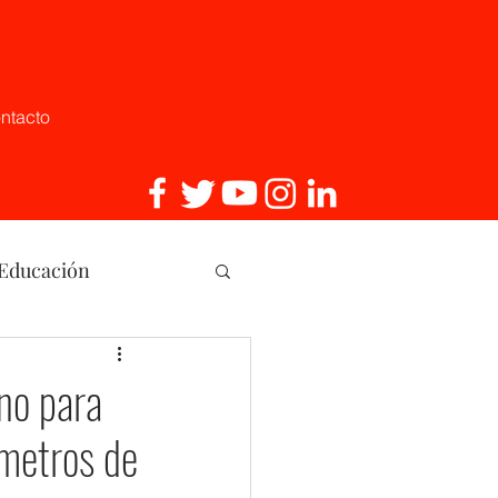
ntacto
 Educación
, Innovaci
no para
 metros de