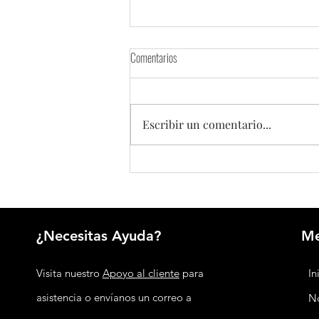
Comentarios
Escribir un comentario...
Banco Central de China inyectará
US$73.600 millones para reforzar la
liquidez financiera
¿Necesitas Ayuda?
M
Visita nuestro
Apoyo al cliente
para
In
asistencia o envíanos un correo a
No