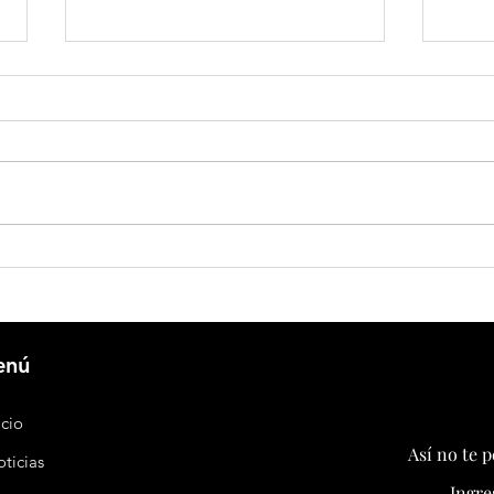
China endurece respuesta a EEUU:
China 
impone sanciones, restringe
electr
exportaciones de drones y eleva la
fósile
tensión antes de una nueva cumbre
enú
icio
Así no te 
ticias
Ingre