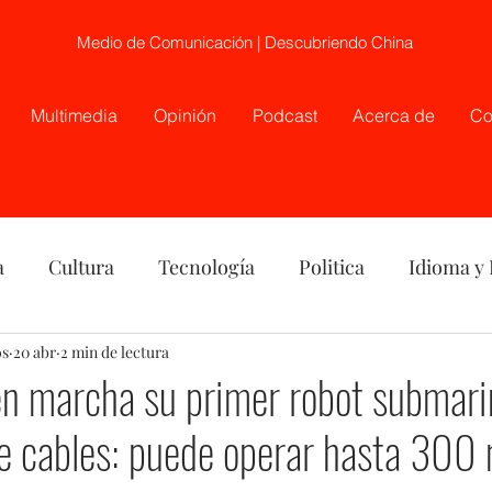
Medio de Comunicación | Descubriendo China
Multimedia
Opinión
Podcast
Acerca de
Co
a
Cultura
Tecnología
Politica
Idioma y
os
nión
20 abr
2 min de lectura
China
Etnia
Telecirugía, Chile, China
en marcha su primer robot submari
e cables: puede operar hasta 300