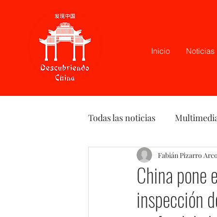
Inicio
Noticias
Todas las noticias
Multimedi
Latam
Podcast
Fabián Pizarro Arc
Opi
China pone 
inspección d