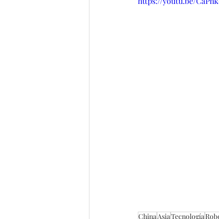
https://youtu.be/CaP
China
Asia
Tecnología
Rob