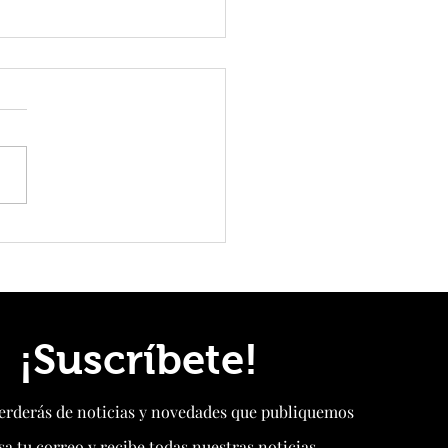
proyecta que la mitad de su
icidad provenga de energías no
s en 2030
¡Suscríbete!
perderás de noticias y novedades que publiquemos
sa tu correo y recibe todas nuestras noticias.