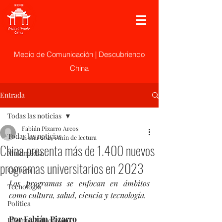
Medio de Comunicación | Descubriendo
China
Entrada
Todas las noticias
Fabián Pizarro Arcos
Todas las noticias
21 mar 2024
1 min de lectura
China presenta más de 1.400 nuevos
Multimedia
programas universitarios en 2023
Cultura
Los programas se enfocan en ámbitos 
Tecnología
como cultura, salud, ciencia y tecnología.
Politica
Por Fabián Pizarro
Idioma y Educación