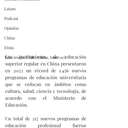
Latam
Podcast
Opinión
China
Etnia
Las instituciones de educación 
Telecirugía, Chile, China, Innovaci
superior regular en China presentaron 
en 2023 un récord de 1.456 nuevos 
programas de educación universitaria 
que se enfocan en ámbitos como 
cultura, salud, ciencia y tecnología, de 
acuerdo con el Ministerio de 
Educación.
Un total de 217 nuevos programas de 
educación profesional fueron 