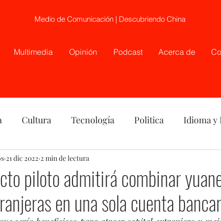
Medio de Comunicación | Descubriendo China
Multimedia
Opinión
Podcast
Acerca de
Co
a
Cultura
Tecnología
Politica
Idioma y
os
nión
21 dic 2022
China
2 min de lectura
Etnia
Telecirugía, Chile, China
cto piloto admitirá combinar yuan
anjeras en una sola cuenta bancar