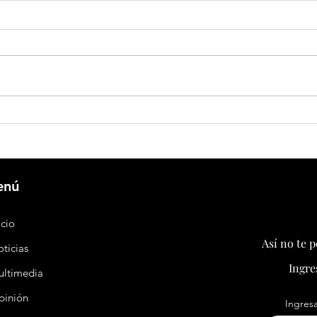
Huawei y Agrícola Santa Sara apuestan
China 
por el almacenamiento energético para
plataf
transformar la agricultura chilena
patas 
enú
icio
Así no te 
ticias
Ingre
ultimedia
pinión
Ingresa