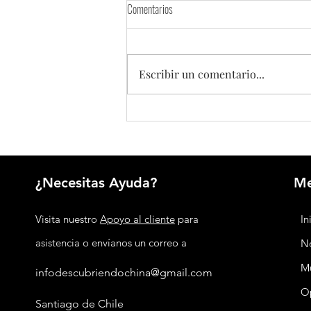
Comentarios
Escribir un comentario...
Seguridad nacional integral: la estrategia
de China para proteger su desarrollo
¿Necesitas Ayuda?
M
Visita nuestro
Apoyo al cliente
para
In
asistencia o envíanos un correo a
No
M
infodescubriendochina@gmail.com
O
Santiago de Chile