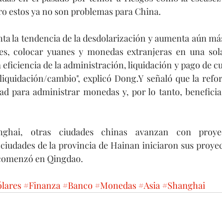
pero estos ya no son problemas para China.
ta la tendencia de la desdolarización y aumenta aún má
es, colocar yuanes y monedas extranjeras en una sola
eficiencia de la administración, liquidación y pago de c
 liquidación/cambio", explicó Dong.Y señaló que la refor
d para administrar monedas y, por lo tanto, beneficia 
ghai, otras ciudades chinas avanzan con proyect
ciudades de la provincia de Hainan iniciaron sus proyect
 comenzó en Qingdao. 
lares
#Finanza
#Banco
#Monedas
#Asia
#Shanghai