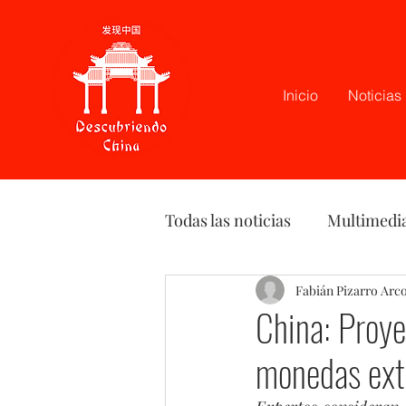
Inicio
Noticias
Todas las noticias
Multimedi
Latam
Podcast
Fabián Pizarro Arc
Opi
China: Proye
monedas extr