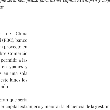
ue sería beneficioso para atraer capital extranjero y mejor
as. 
r de China 
 (PBC), banco 
un proyecto en 
ibre Comercio 
permitir a las 
 en yuanes y 
 en una sola 
ste lunes los 
ción.
ran que sería 
er capital extranjero y mejorar la eficiencia de la gestión