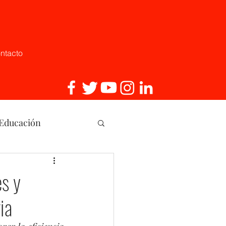
ntacto
 Educación
, Innovaci
es y
ia