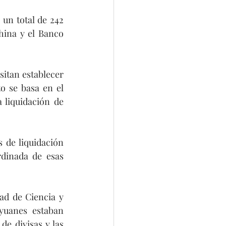
un total de 242 
puntos de venta de cinco instituciones financieras, incluido el Banco de China y el Banco 
itan establecer 
o se basa en el 
 liquidación de 
 de liquidación 
dinada de esas 
ad de Ciencia y 
uanes estaban 
e divisas y las 