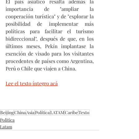
El país asiático resalta además la 
importancia de "ampliar la 
cooperación turística" y de "explorar la 
posibilidad de implementar más 
políticas para facilitar el turismo 
bidireccional", después de que, en los 
últimos meses, Pekín implantase la 
exención de visado para los visitantes 
procedentes de países como Argentina, 
Perú o Chile que viajen a China.
Lee el texto íntegro acá
Beijing
China
Asia
Política
LATAM
Caribe
Texto
Politica
Latam