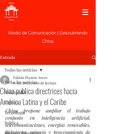
Medio de Comunicación | Descubriendo
China
Entrada
Todas las noticias
Fabián Pizarro Arcos
Todas las noticias
11 dic 2025
3 min de lectura
China publica directrices hacia
Multimedia
América Latina y el Caribe
Cultura
China propone ampliar el trabajo 
Tecnología
conjunto en inteligencia artificial, 
Politica
telecomunicaciones, energías renovables, 
hidrógeno, minería y procesamiento de 
Idioma y Educación