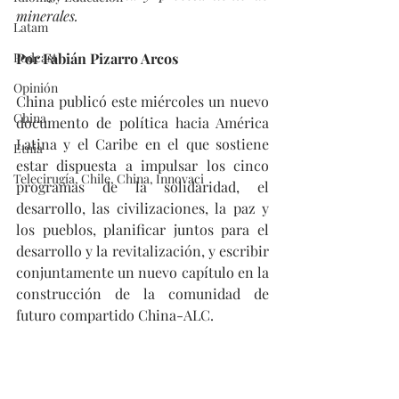
minerales.
Latam
Podcast
Por Fabián Pizarro Arcos
Opinión
China publicó este miércoles un nuevo 
China
documento de política hacia América 
Latina y el Caribe en el que sostiene 
Etnia
estar dispuesta a impulsar los cinco 
Telecirugía, Chile, China, Innovaci
programas de la solidaridad, el 
desarrollo, las civilizaciones, la paz y 
los pueblos, planificar juntos para el 
desarrollo y la revitalización, y escribir 
conjuntamente un nuevo capítulo en la 
construcción de la comunidad de 
futuro compartido China-ALC.