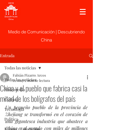
Medio de Comunicación | Descubriendo
China
Entrada
Todas las noticias
Fabián Pizarro Arcos
Todas las noticias
22 may
2 min de lectura
China y el pueblo que fabrica casi la
Multimedia
mitad de los bolígrafos del país
Cultura
Un pequeño pueblo de la provincia de 
Tecnología
Zhejiang se transformó en el corazón de 
Politica
una gigantesca industria que abastece a 
China y al mundo con miles de millones 
Idioma y Educación