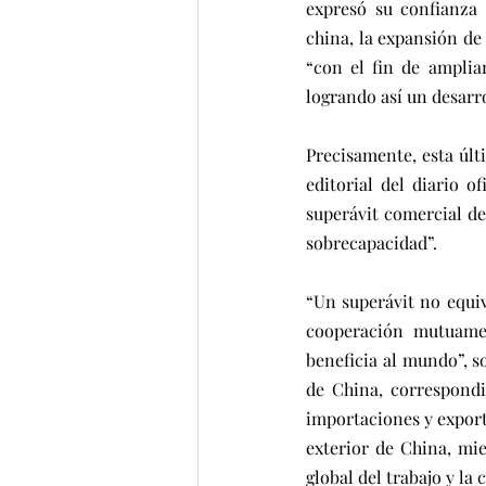
expresó su confianza 
china, la expansión de
“con el fin de amplia
logrando así un desarr
Precisamente, esta últ
editorial del diario o
superávit comercial de
sobrecapacidad”.
“Un superávit no equiva
cooperación mutuamen
beneficia al mundo”, s
de China, correspondi
importaciones y export
exterior de China, mi
global del trabajo y la 