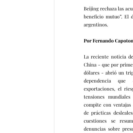
Beijing rechaza las ac
beneficio mutuo”. El 
argentinos. 
Por Fernando Capoto
La reciente noticia de
China - que por primer
dólares - abrió un trip
dependencia que e
exportaciones, el rie
tensiones mundiales 
compite con ventajas 
de prácticas desleales
cuestiones se resu
denuncias sobre presu