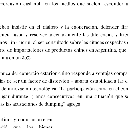
percusión casi nula en los medios que suelen responder a 
ben insistir en el diálogo y la cooperación, defender fir
cia justa, y resolver adecuadamente las diferencias y fricci
nos Lin Guorui, al ser consultado sobre las citadas sospechas 
to de importaciones de productos chinos en Argentina, que s
tima en un 80%.
ámica del comercio exterior chino responde a ventajas compar
os de ser un factor de distorsión - aporta estabilidad a las c
de innovación tecnológica. “La participación china en el com
gar durante 15 años consecutivos, en una situación que se
tas las acusaciones de dumping”, agregó.
ntino, y como ocurre en 
ndió que los bienes 