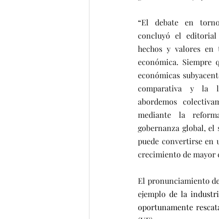
“
El debate en torno
concluyó el editoria
hechos y valores en t
económica. Siempre q
económicas subyacente
comparativa y la l
abordemos colectivam
mediante la reform
gobernanza global, el 
puede convertirse en 
crecimiento de mayor c
El pronunciamiento de 
ejemplo 
de la industr
oportunamente rescata