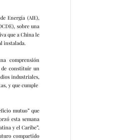
de Energía (AIE), 
OCDE), sobre una 
va que a China le 
l instalada.
una comprensión 
de constituir un 
ios industriales, 
tas, y que cumple  
ficio mutuo” que 
forzó esta semana 
ina y el Caribe”, 
uturo compartido 