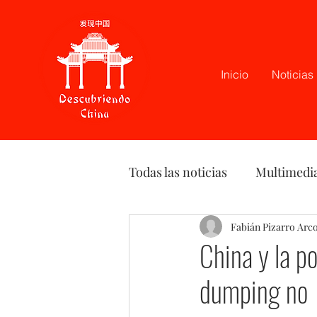
Inicio
Noticias
Todas las noticias
Multimedi
Latam
Podcast
Fabián Pizarro Arc
Opi
China y la po
dumping no