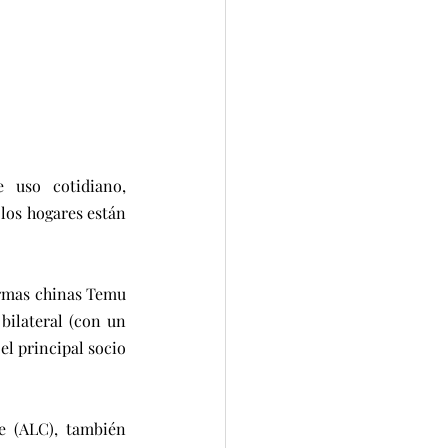
 uso cotidiano, 
los hogares están 
ormas chinas Temu 
ilateral (con un 
l principal socio 
e (ALC), también 