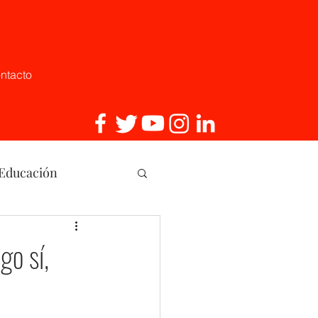
ntacto
 Educación
, Innovaci
go sí,