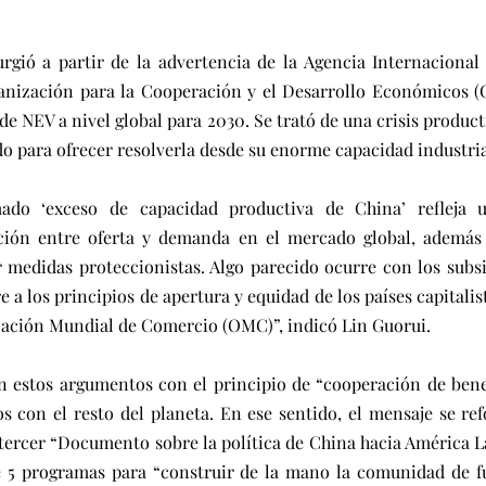
rgió a partir de la advertencia de la Agencia Internacional 
anización para la Cooperación y el Desarrollo Económicos (
de NEV a nivel global para 2030. Se trató de una crisis producti
do para ofrecer resolverla desde su enorme capacidad industria
mado ‘exceso de capacidad productiva de China’ refleja 
ción entre oferta y demanda en el mercado global, además 
r medidas proteccionistas. Algo parecido ocurre con los subsid
e a los principios de apertura y equidad de los países capitalis
ización Mundial de Comercio (OMC)”, indicó Lin Guorui.
n estos argumentos con el principio de “cooperación de bene
os con el resto del planeta. En ese sentido, el mensaje se re
tercer “Documento sobre la política de China hacia América Lat
e 5 programas para “construir de la mano la comunidad de f