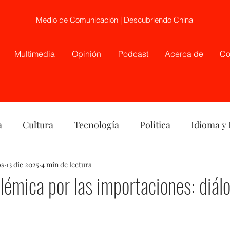
Medio de Comunicación | Descubriendo China
Multimedia
Opinión
Podcast
Acerca de
Co
a
Cultura
Tecnología
Politica
Idioma y
os
nión
13 dic 2025
China
4 min de lectura
Etnia
Telecirugía, Chile, China
lémica por las importaciones: diálo