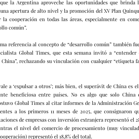
que la Argentina aproveche las oportunidades que brinda 
 una apertura de alto nivel y la promoción del XV Plan Quinqu
r la cooperación en todas las áreas, especialmente en comer
ollo común”. 
ima referencia al concepto de “desarrollo común” también fue
ficialista Global Times, que esta semana invitó a “entender 
 China”, rechazando su vinculación con cualquier “etiqueta f
le a ‘expulsar a otros’; más bien, el superávit de China es el
te beneficiosa entre países. No es algo que solo China di
ostuvo Global Times al citar informes de la Administración G
entes a los primeros 11 meses de 2025, que consignaron q
aciones de empresas con inversión extranjera representó el 2
entras el nivel del comercio de procesamiento (muy vinculado
cooperación) representó el 18,8% del total. 