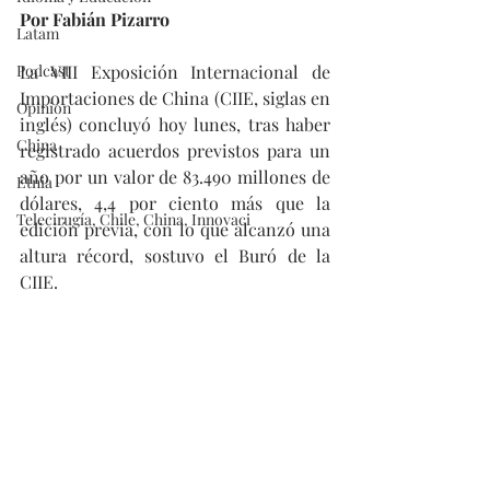
Por Fabián Pizarro
Latam
Podcast
La VIII Exposición Internacional de 
Importaciones de China (CIIE, siglas en 
Opinión
inglés) concluyó hoy lunes, tras haber 
China
registrado acuerdos previstos para un 
año por un valor de 83.490 millones de 
Etnia
dólares, 4,4 por ciento más que la 
Telecirugía, Chile, China, Innovaci
edición previa, con lo que alcanzó una 
altura récord, sostuvo el Buró de la 
CIIE.