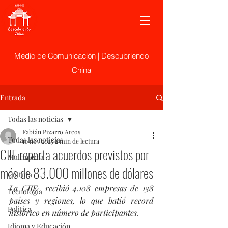
Medio de Comunicación | Descubriendo
China
Entrada
Todas las noticias
Fabián Pizarro Arcos
Todas las noticias
10 nov 2025
2 min de lectura
CIIE reporta acuerdos previstos por
Multimedia
más de 83.000 millones de dólares
Cultura
La CIIE  recibió 4.108 empresas de 138 
Tecnología
países y regiones, lo que batió record 
Politica
histórico en número de participantes.
Idioma y Educación