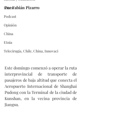
Por Fabián Pizarro
Latam
Podcast
Opinión
China
Etnia
Telecirugía, Chile, China, Innovaci
Este domingo comenzó a operar la ruta 
interprovincial de transporte de 
pasajeros de baja altitud que conecta el 
Aeropuerto Internacional de Shanghai 
Pudong con la Terminal de la ciudad de 
Kunshan, en la vecina provincia de 
Jiangsu.