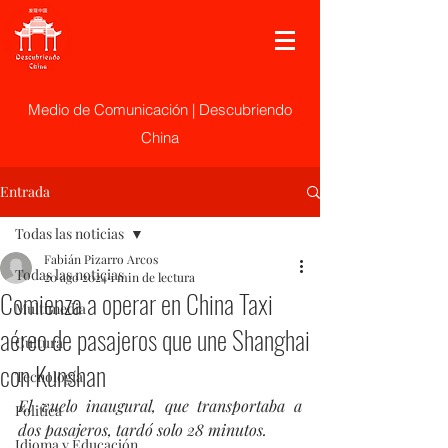
Medio de Comunicación | Descubriendo
China
Entrada
Todas las noticias
Fabián Pizarro Arcos
Todas las noticias
20 ago 2024
1 min de lectura
Comienza a operar en China Taxi
Multimedia
aéreo de pasajeros que une Shanghai
Cultura
con Kunshan
Tecnología
El vuelo inaugural, que transportaba a 
Politica
dos pasajeros, tardó solo 28 minutos.
Idioma y Educación