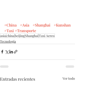
#China
#Asia
#Shanghai
#Kunshan
#Taxi
#Transporte
asia
china
beijing
Shanghai
Taxi Aereo
Tecnología
Entradas recientes
Ver todo