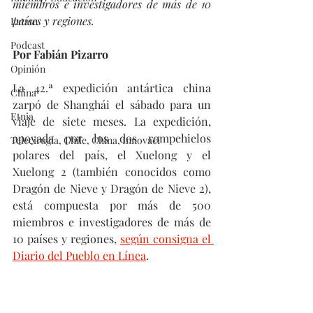
miembros e investigadores de más de 10 
países y regiones.
Latam
Podcast
Por Fabián Pizarro
Opinión
La 42.ª expedición antártica china 
China
zarpó de Shanghái el sábado para un 
Etnia
viaje de siete meses. La expedición, 
apoyada por los dos rompehielos 
Telecirugía, Chile, China, Innovaci
polares del país, el Xuelong y el 
Xuelong 2 (también conocidos como 
Dragón de Nieve y Dragón de Nieve 2), 
está compuesta por más de 500 
miembros e investigadores de más de 
10 países y regiones, 
según consigna el 
Diario del Pueblo en Línea
.