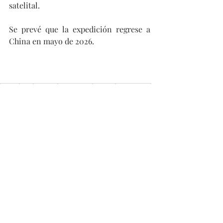
satelital.
Se prevé que la expedición regrese a 
China en mayo de 2026.
China
Asia
Ciencia
Científicos
Chinos
Expedición
Antártica
Polar
Entradas recientes
Ver todo