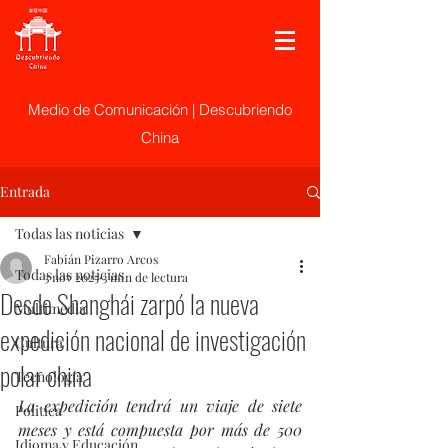
Medio de Comunicación | Descubriendo
China
Entrada
Todas las noticias
Fabián Pizarro Arcos
Todas las noticias
3 nov 2025
3 min de lectura
Desde Shanghái zarpó la nueva
Multimedia
expedición nacional de investigación
Cultura
polar china
Tecnología
La expedición tendrá un viaje de siete 
Politica
meses y está compuesta por más de 500 
Idioma y Educación