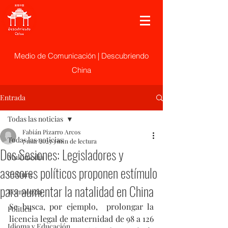
Medio de Comunicación | Descubriendo
China
Entrada
Todas las noticias
Fabián Pizarro Arcos
Todas las noticias
7 mar 2025
3 min de lectura
Dos Sesiones: Legisladores y
Multimedia
asesores políticos proponen estímulo
Cultura
para aumentar la natalidad en China
Tecnología
Se busca, por ejemplo,  prolongar la 
Politica
licencia legal de maternidad de 98 a 126 
Idioma y Educación