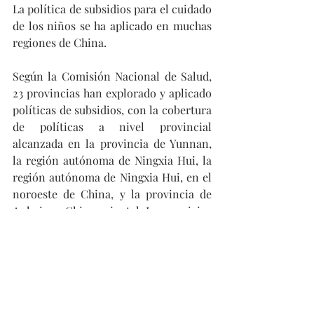
La política de subsidios para el cuidado 
de los niños se ha aplicado en muchas 
regiones de China. 
Según la Comisión Nacional de Salud, 
23 provincias han explorado y aplicado 
políticas de subsidios, con la cobertura 
de políticas a nivel provincial 
alcanzada en la provincia de Yunnan, 
la región autónoma de Ningxia Hui, la 
región autónoma de Ningxia Hui, en el 
noroeste de China, y la provincia de 
Anhui, en China oriental. Los servicios 
médicos de reproducción asistidos se 
han incluido en el ámbito de la 
cobertura básica del seguro médico en 
casi 20 provincias, incluida la región 
autónoma de Guangxi Zhuang, en 
China meridional.