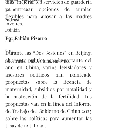
días, mejorar los servicios de guardería 
y entregar opciones de empleo 
Latam
flexibles para apoyar a las madres 
Podcast
jóvenes.  
Opinión
Por Fabián Pizarro
China
Etnia
Durante las “Dos Sesiones” en Beijing, 
el evento político más importante del 
Telecirugía, Chile, China, Innovaci
año en China, varios legisladores y 
asesores políticos han planteado 
propuestas sobre la licencia de 
maternidad, subsidios por natalidad y 
la protección de la fertilidad. Las 
propuestas van en la línea del Informe 
de Trabajo del Gobierno de China 2025 
sobre las políticas para aumentar las 
tasas de natalidad.