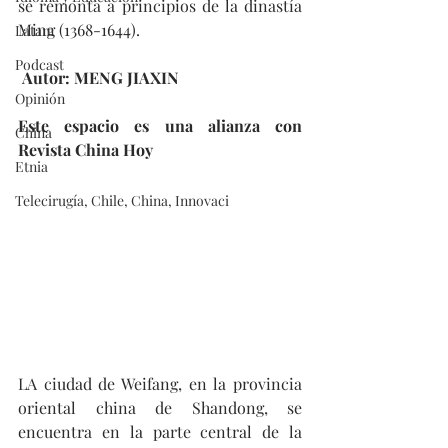
se remonta a principios de la dinastía 
Ming (1368-1644).
Latam
Podcast
 Autor: MENG JIAXIN
Opinión
Este espacio es una alianza con 
China
Revista China Hoy
Etnia
Telecirugía, Chile, China, Innovaci
LA ciudad de Weifang, en la provincia 
oriental china de Shandong, se 
encuentra en la parte central de la 