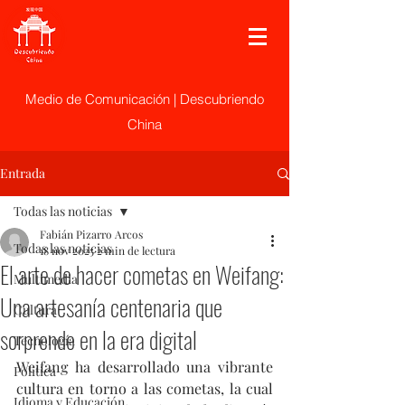
Medio de Comunicación | Descubriendo
China
Entrada
Todas las noticias
Fabián Pizarro Arcos
Todas las noticias
18 nov 2025
2 min de lectura
El arte de hacer cometas en Weifang:
Multimedia
Una artesanía centenaria que
Cultura
sorprende en la era digital
Tecnología
Weifang ha desarrollado una vibrante 
Politica
cultura en torno a las cometas, la cual 
Idioma y Educación