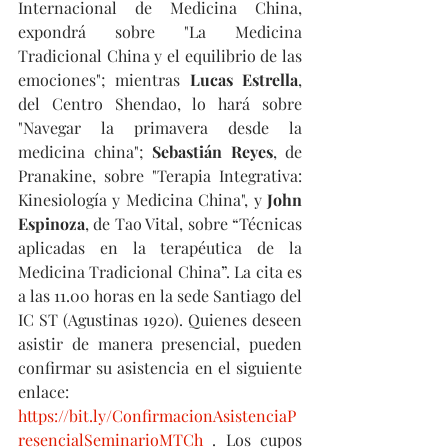
Internacional de Medicina China, 
expondrá sobre "La Medicina 
Tradicional China y el equilibrio de las 
emociones"; mientras 
Lucas Estrella
, 
del Centro Shendao, lo hará sobre 
"Navegar la primavera desde la 
medicina china"; 
Sebastián Reyes
, de 
Pranakine, sobre "Terapia Integrativa: 
Kinesiología y Medicina China", y 
John 
Espinoza
, de Tao Vital, sobre “Técnicas 
aplicadas en la terapéutica de la 
Medicina Tradicional China”. La cita es 
a las 11.00 horas en la sede Santiago del 
IC ST (Agustinas 1920). Quienes deseen 
asistir de manera presencial, pueden 
confirmar su asistencia en el siguiente 
enlace: 
https://bit.ly/ConfirmacionAsistenciaP
resencialSeminarioMTCh
 . Los cupos 