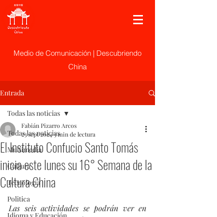
Medio de Comunicación | Descubriendo
China
Entrada
Todas las noticias
Fabián Pizarro Arcos
Todas las noticias
23 sept 2024
3 min de lectura
El Instituto Confucio Santo Tomás
Multimedia
inicia este lunes su 16° Semana de la
Cultura
Cultura China
Tecnología
Politica
Las seis actividades se podrán ver en 
Idioma y Educación