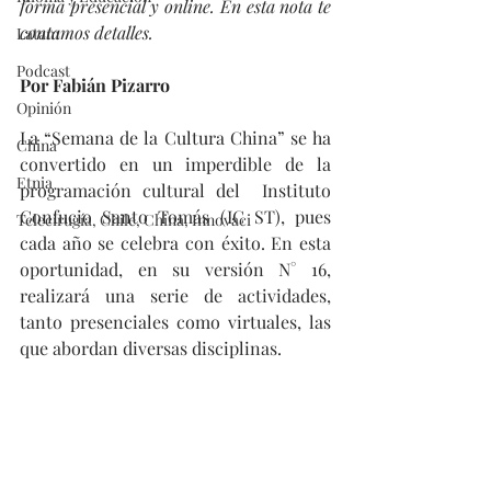
forma presencial y online. En esta nota te 
contamos detalles.
Latam
Podcast
Por Fabián Pizarro
Opinión
La “Semana de la Cultura China” se ha 
China
convertido en un imperdible de la 
Etnia
programación cultural del  Instituto 
Confucio Santo Tomás (IC ST), pues 
Telecirugía, Chile, China, Innovaci
cada año se celebra con éxito. En esta 
oportunidad, en su versión N° 16, 
realizará una serie de actividades, 
tanto presenciales como virtuales, las 
que abordan diversas disciplinas. 