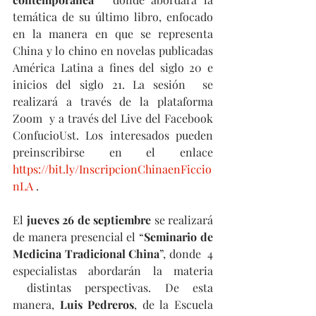
temática de su último libro, enfocado 
en la manera en que se representa 
China y lo chino en novelas publicadas 
América Latina a fines del siglo 20 e 
inicios del siglo 21. La sesión  se 
realizará a través de la plataforma 
Zoom  y a través del Live del Facebook 
ConfucioUst. Los interesados pueden 
preinscribirse en el enlace 
https://bit.ly/InscripcionChinaenFiccio
nLA
 .
El 
jueves 26 de septiembre
 se realizará 
de manera presencial el “
Seminario de 
Medicina Tradicional China
”, donde  4 
especialistas abordarán la materia 
 distintas perspectivas. De esta 
manera, 
Luis Pedreros
, de la Escuela 