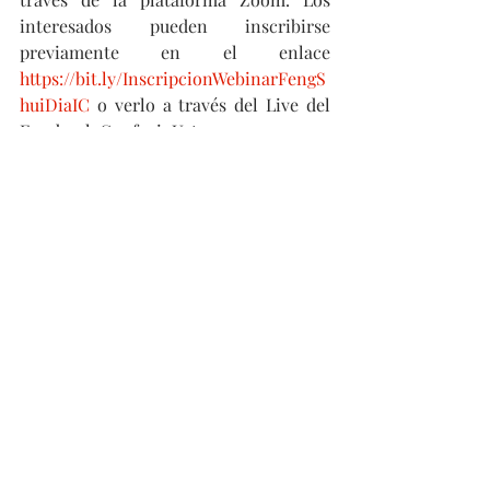
interesados pueden inscribirse 
previamente en el enlace 
https://bit.ly/InscripcionWebinarFengS
huiDiaIC
 o verlo a través del Live del 
Facebook ConfucioUst.
#China
#Asia
#Webinar
#Cultura
#Historia
#Chile
asia
Beijing
china
cultura
chile
Confucio
Cultura
Idioma y Educación
Latam