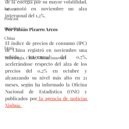
de la energía por su mayor volatilidad, 
se anotó en noviembre un alza 
Latam
interanual del 1,2%.
Podcast
Opinión
Por Fabián Pizarro Arcos
China
El índice de precios de consumo (IPC) 
Etnia
de China registró en noviembre una 
subida interanual del 0,7%, 
Telecirugía, Chile, China, Innovaci
acelerándose respecto del alza de los 
precios del 0,2% en octubre y 
alcanzando su nivel más alto en 21 
meses, según ha informado la Oficina 
Nacional de Estadística (ONE) y 
publicados por
 la agencia de noticias 
Xinhua. 