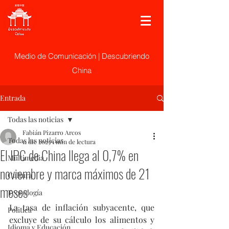
Medio de Comunicación | Descubriendo
China
Entrada
Todas las noticias
Fabián Pizarro Arcos
Todas las noticias
11 dic 2025
1 min de lectura
El IPC de China llega al 0,7% en
Multimedia
noviembre y marca máximos de 21
Cultura
meses
Tecnología
La tasa de inflación subyacente, que 
Politica
excluye de su cálculo los alimentos y 
Idioma y Educación