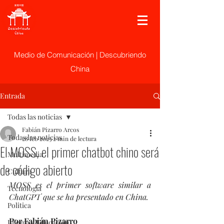
Medio de Comunicación | Descubriendo
China
Entrada
Todas las noticias
Fabián Pizarro Arcos
Todas las noticias
28 feb 2023
2 min de lectura
El MOSS, el primer chatbot chino será
Multimedia
de código abierto
Cultura
MOSS es el primer software similar a 
Tecnología
ChatGPT que se ha presentado en China.
Politica
Por Fabián Pizarro
Idioma y Educación