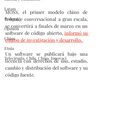
Latam
MOSS, el primer modelo chino de 
Podcast
lenguaje conversacional a gran escala, 
se convertirá a finales de marzo en un 
Opinión
software de código abierto, 
informó su 
China
equipo de investigación y desarrollo. 
Etnia
Un software se publicará bajo una 
Telecirugía, Chile, China, Innovaci
licencia con derechos de uso, estudio, 
cambio y distribución del software y su 
código fuente.