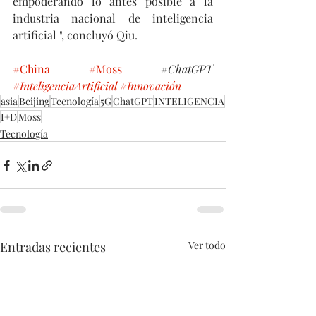
empoderando lo antes posible a la 
industria nacional de inteligencia 
artificial ", concluyó Qiu.
#China
#Moss
 #
ChatGPT 
#InteligenciaArtificial
#Innovación
asia
Beijing
Tecnología
5G
ChatGPT
INTELIGENCIA
I+D
Moss
Tecnología
Entradas recientes
Ver todo