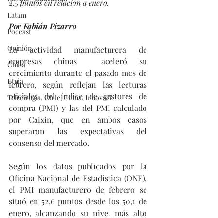
2,5 puntos en relación a enero.
Latam
Por Fabián Pizarro
Podcast
Opinión
La actividad manufacturera de 
empresas chinas  aceleró su 
China
crecimiento durante el pasado mes de 
Etnia
febrero, según reflejan las lecturas 
oficiales del índice de gestores de 
Telecirugía, Chile, China, Innovaci
compra (PMI) y las del PMI calculado 
por Caixin, que en ambos casos 
superaron las expectativas del 
consenso del mercado.
Según los datos publicados por la 
Oficina Nacional de Estadística (ONE), 
el PMI manufacturero de febrero se 
situó en 52,6 puntos desde los 50,1 de 
enero, alcanzando su nivel más alto 