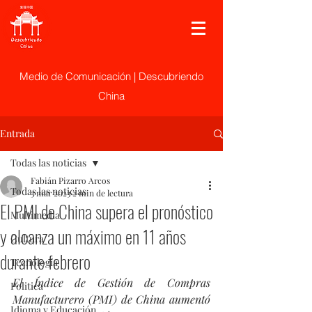
Medio de Comunicación | Descubriendo
China
Entrada
Todas las noticias
Fabián Pizarro Arcos
Todas las noticias
3 mar 2023
2 min de lectura
El PMI de China supera el pronóstico
Multimedia
y alcanza un máximo en 11 años
Cultura
durante febrero
Tecnología
El Índice de Gestión de Compras 
Politica
Manufacturero (PMI) de China aumentó 
Idioma y Educación