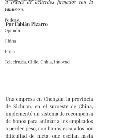
a través de acuerdos firmados con la 
empresa.
Latam
Podcast
Por Fabián Pizarro
Opinión
China
Etnia
Telecirugía, Chile, China, Innovaci
Una empresa en Chengdu, la provincia 
de Sichuan, en el suroeste de China, 
implementó un sistema de recompensa 
de bonos para animar a los empleados 
a perder peso, con bonos escalados por 
dificultad de meta, que oscilan hasta 