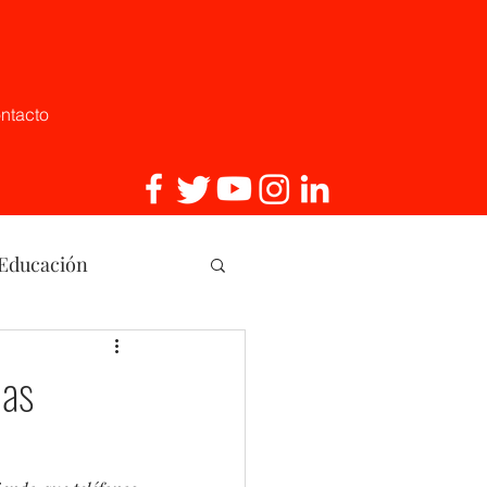
ntacto
 Educación
, Innovaci
das