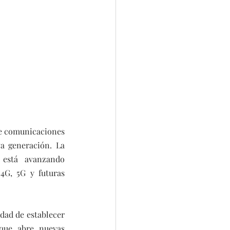
de comunicaciones 
a generación. La 
 está avanzando 
G, 5G y futuras 
idad de establecer 
que abre nuevas 