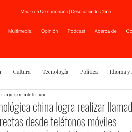
Medio de Comunicación | Descubriendo China
Multimedia
Opinión
Podcast
Acerca de
Co
a
Cultura
Tecnología
Politica
Idioma y
os
nión
20 jun
2 min de lectura
China
Etnia
Telecirugía, Chile, China
ológica china logra realizar llama
irectas desde teléfonos móviles