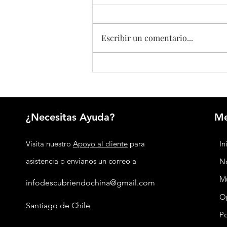
Escribir un comentario...
Industria de inteligencia artificial de
China creció 40 % y superó los
US$176.700 millones
¿Necesitas Ayuda?
M
Visita nuestro
Apoyo al cliente
para
In
asistencia o envíanos un correo a
No
M
infodescubriendochina@gmail.com
O
Santiago de Chile
P