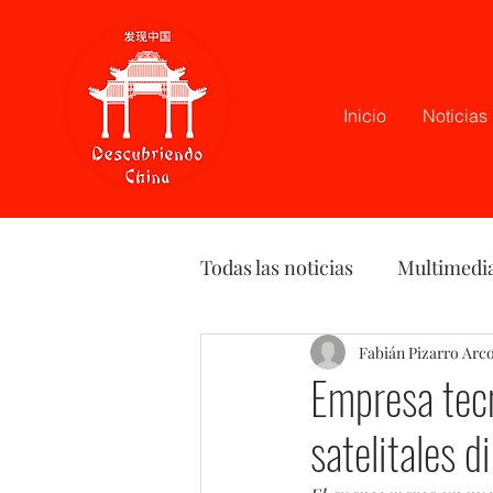
Inicio
Noticias
Todas las noticias
Multimedi
Latam
Podcast
Fabián Pizarro Arc
Opi
Empresa tecn
satelitales d