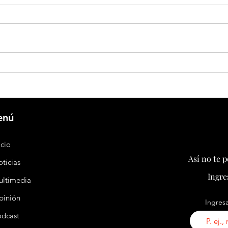
FBI establece inédita cooperación con
Argent
China y Rusia contra el crimen
años s
transnacional
enú
icio
Así no te 
ticias
Ingre
ultimedia
pinión
Ingresa
odcast