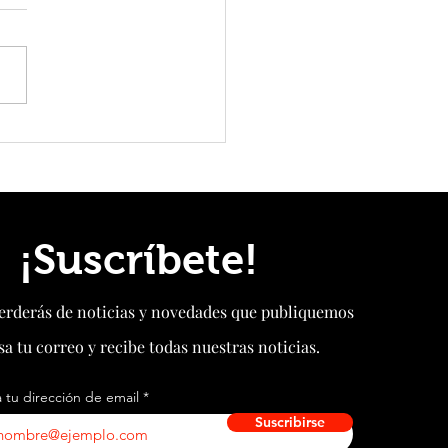
ina y China renuevan por cinco
u acuerdo de swap de monedas
¡Suscríbete!
perderás de noticias y novedades que publiquemos
sa tu correo y recibe todas nuestras noticias.
 tu dirección de email
Suscribirse