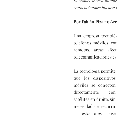
El avance marca un nuevo
convencionales puedan re
Por Fabián Pizarro Ar
Una empresa tecnológi
teléfonos móviles co
remotas, áreas afec
telecomunicaciones es 
La tecnología permite 
que los dispositivos 
móviles se conecten 
directamente con 
satélites en órbita, sin 
necesidad de recurrir 
a estaciones base 