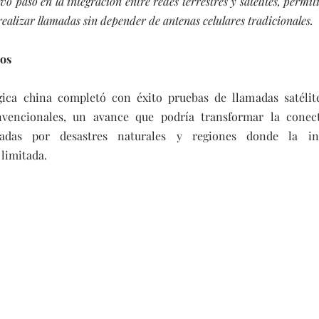
 paso en la integración entre redes terrestres y satélites, permiti
alizar llamadas sin depender de antenas celulares tradicionales.
cos
ca china completó con éxito pruebas de llamadas satélite
nvencionales, un avance que podría transformar la conect
tadas por desastres naturales y regiones donde la infr
limitada.