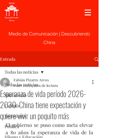
Medio de Comunicación | Descubriendo
China
Entrada
Todas las noticias
Fabián Pizarro Arcos
Todas las noticias
1 nov 2025
4 min de lectura
Esperanza de vida período 2026-
Multimedia
2030: China tiene expectación y
Cultura
quiere vivir un poquito más
Tecnología
El gobierno se puso como meta elevar 
Politica
a 80 años la esperanza de vida de la 
Idioma y Educación