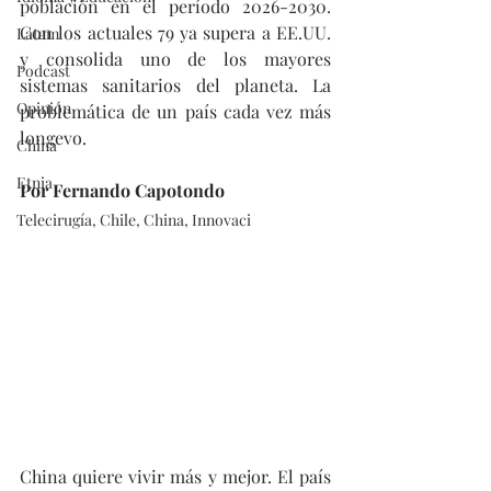
población en el período 2026-2030. 
Con los actuales 79 ya supera a EE.UU. 
Latam
y consolida uno de los mayores 
Podcast
sistemas sanitarios del planeta. La 
Opinión
problemática de un país cada vez más 
longevo.
China
Etnia
Por Fernando Capotondo
Telecirugía, Chile, China, Innovaci
China quiere vivir más y mejor. El país 