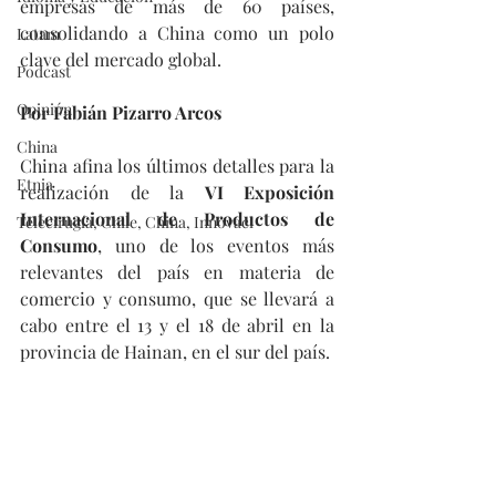
empresas de más de 60 países, 
consolidando a China como un polo 
Latam
clave del mercado global.
Podcast
Opinión
Por Fabián Pizarro Arcos
China
China afina los últimos detalles para la 
Etnia
realización de la 
VI Exposición 
Internacional de Productos de 
Telecirugía, Chile, China, Innovaci
Consumo
, uno de los eventos más 
relevantes del país en materia de 
comercio y consumo, que se llevará a 
cabo entre el 13 y el 18 de abril en la 
provincia de Hainan, en el sur del país.