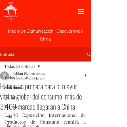
Medio de Comunicación | Descubriendo
China
Entrada
Todas las noticias
Fabián Pizarro Arcos
Todas las noticias
13 abr
2 min de lectura
Hainan se prepara para la mayor
Multimedia
vitrina global del consumo: más de
Cultura
3.400 marcas llegarán a China
Tecnología
La VI Exposición Internacional de 
Politica
Productos de Consumo reunirá a 
Idioma y Educación