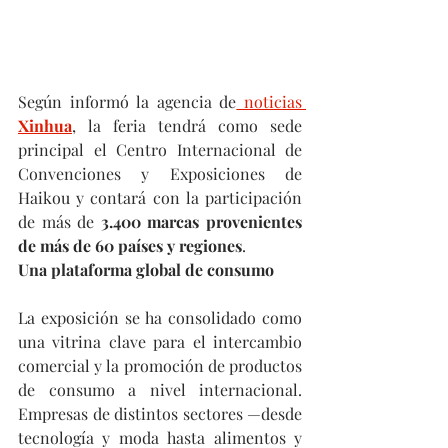
Según informó la agencia de
 noticias 
Xinhua
, la feria tendrá como sede 
principal el Centro Internacional de 
Convenciones y Exposiciones de 
Haikou y contará con la participación 
de más de 
3.400 marcas provenientes 
de más de 60 países y regiones
.  
Una plataforma global de consumo
La exposición se ha consolidado como 
una vitrina clave para el intercambio 
comercial y la promoción de productos 
de consumo a nivel internacional. 
Empresas de distintos sectores —desde 
tecnología y moda hasta alimentos y 