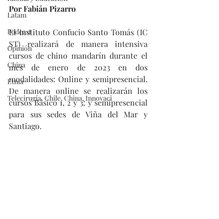
Por Fabián Pizarro 
Latam
Podcast
El Instituto Confucio Santo Tomás (IC 
ST) realizará de manera intensiva 
Opinión
cursos de chino mandarín durante el 
China
mes de enero de 2023 en dos 
modalidades: Online y semipresencial. 
Etnia
De manera online se realizarán los 
Telecirugía, Chile, China, Innovaci
cursos Básico 1, 2 y 3; y semipresencial 
para sus sedes de Viña del Mar y 
Santiago.