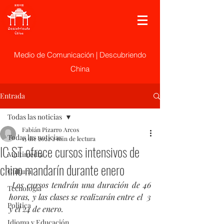
Medio de Comunicación | Descubriendo
China
Entrada
Todas las noticias
Fabián Pizarro Arcos
Todas las noticias
15 dic 2022
2 min de lectura
IC ST ofrece cursos intensivos de
Multimedia
chino mandarín durante enero
Cultura
 Los cursos tendrán una duración de 46 
Tecnología
horas, y las clases se realizarán entre el  3 
Politica
y el 24 de enero.
Idioma y Educación