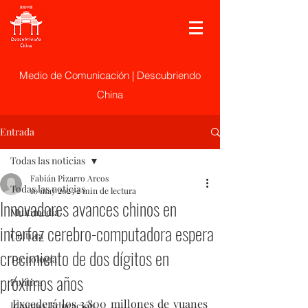
Medio de Comunicación | Descubriendo
China
Entrada
Todas las noticias
Fabián Pizarro Arcos
Todas las noticias
10 may 2025
2 min de lectura
Innovadores avances chinos en
Multimedia
interfaz cerebro-computadora espera
Cultura
crecimiento de dos dígitos en
Tecnología
próximos años
Politica
Excederá los 3.800 millones de yuanes 
Idioma y Educación