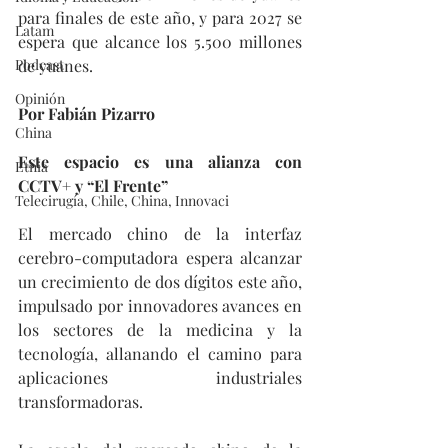
para finales de este año, y para 2027 se 
Latam
espera que alcance los 5.500 millones 
Podcast
de yuanes.
Opinión
Por Fabián Pizarro
China
Este espacio es una alianza con 
Etnia
CCTV+ y “El Frente”
Telecirugía, Chile, China, Innovaci
El mercado chino de la interfaz 
cerebro-computadora espera alcanzar 
un crecimiento de dos dígitos este año, 
impulsado por innovadores avances en 
los sectores de la medicina y la 
tecnología, allanando el camino para 
aplicaciones industriales 
transformadoras. 