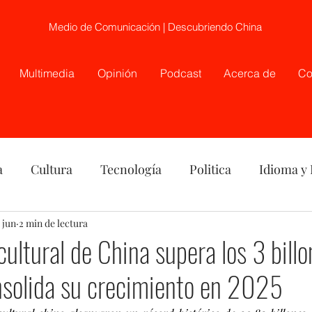
Medio de Comunicación | Descubriendo China
Multimedia
Opinión
Podcast
Acerca de
Co
a
Cultura
Tecnología
Politica
Idioma y
nión
 jun
2 min de lectura
China
Etnia
Telecirugía, Chile, China
cultural de China supera los 3 bill
nsolida su crecimiento en 2025