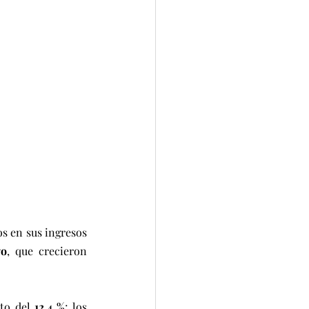
s en sus ingresos 
vo
, que crecieron 
to del 
12,4 %
; los 