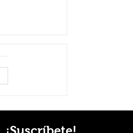
usa en China: historia y cultura de
ósīzú
¡Suscríbete!