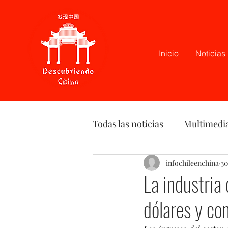
Inicio
Noticias
Todas las noticias
Multimedi
Latam
Podcast
infochileenchina
Opi
30
La industria 
dólares y co