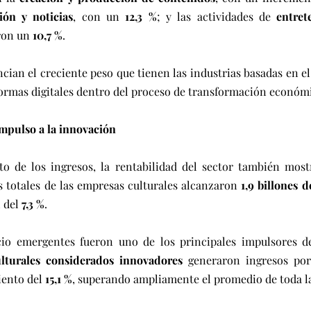
ión y noticias
, con un 
12,3 %
; y las actividades de 
entret
ron un 
10,7 %
.
cian el creciente peso que tienen las industrias basadas en el
aformas digitales dentro del proceso de transformación económ
impulso a la innovación
o de los ingresos, la rentabilidad del sector también most
os totales de las empresas culturales alcanzaron 
1,9 billones 
 del 
7,3 %
.
o emergentes fueron uno de los principales impulsores de
ulturales considerados innovadores
 generaron ingresos por
iento del 
15,1 %
, superando ampliamente el promedio de toda la