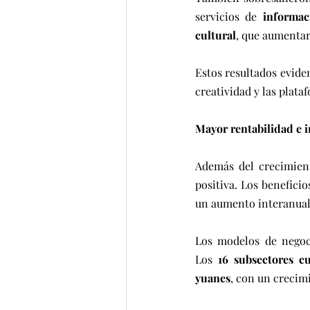
servicios de 
informac
cultural
, que aumenta
Estos resultados eviden
creatividad y las plat
Mayor rentabilidad e 
Además del crecimient
positiva. Los benefici
un aumento interanual
Los modelos de negoci
Los 
16 subsectores c
yuanes
, con un crecim