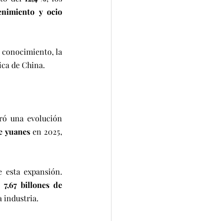
enimiento y ocio 
 conocimiento, la 
ica de China.
ró una evolución 
de yuanes
 en 2025, 
 esta expansión. 
 
7,67 billones de 
 industria.