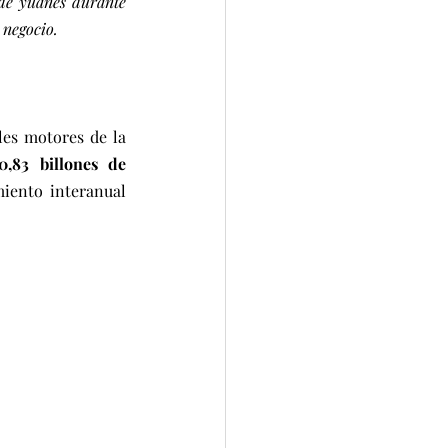
 de yuanes durante 
 negocio.
es motores de la 
0,83 billones de 
iento interanual 