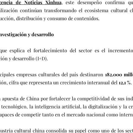
encia de Noticias Xinhua
,
 este desempeño confirma que
talización continúan transformando el ecosistema cultural c
cción, distribución y consumo de contenidos. 
investigación y desarrollo
que explica el fortalecimiento del sector es el incremento
ión y desarrollo (I+D).
cipales empresas culturales del país destinaron 
182.000 mil
ión, cifra que representa un crecimiento interanual del 
12,1 %
.
 apuesta de China por fortalecer la competitividad de sus indu
tecnológico, la inteligencia artificial, la digitalización y la 
capaces de competir tanto en el mercado nacional como intern
dustria cultural china consolida su papel como uno de los sect