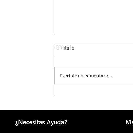
Comentarios
Escribir un comentario...
Etnia uzbeka en China: historia, cultura y
tradiciones de un pueblo de la Ruta de la
Seda
¿Necesitas Ayuda?
M