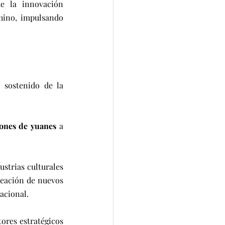
 la innovación 
hino, impulsando 
 sostenido de la 
lones de yuanes
 a 
strias culturales 
creación de nuevos 
acional.
ores estratégicos 