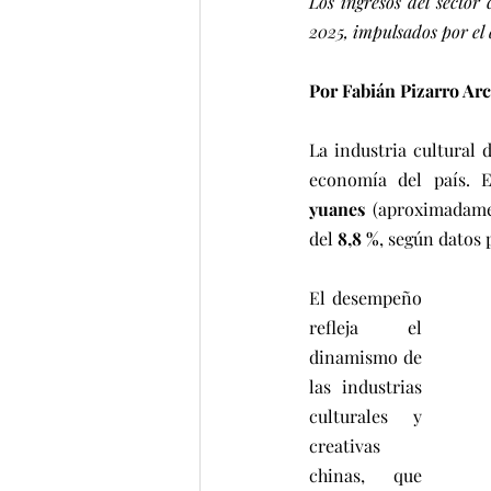
Los ingresos del sector
2025, impulsados por el 
Por Fabián Pizarro Ar
La industria cultural
economía del país. E
yuanes
 (aproximadam
del 
8,8 %
, según datos 
El desempeño 
refleja el 
dinamismo de 
las industrias 
culturales y 
creativas 
chinas, que 