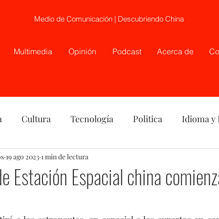
Medio de Comunicación | Descubriendo China
Multimedia
Opinión
Podcast
Acerca de
Co
a
Cultura
Tecnología
Politica
Idioma y
os
nión
19 ago 2023
China
1 min de lectura
Etnia
Telecirugía, Chile, China
de Estación Espacial china comienz