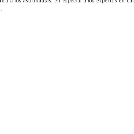
irá a los astronautas, en especial a los expertos en carg
.