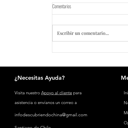
Comentarios
Escribir un comentario...
Huawei y Agrícola Santa Sara apuestan
por el almacenamiento energético para
transformar la agricultura chilena
¿Necesitas Ayuda?
M
Visita nuestro
Apoyo al cliente
para
In
asistencia o envíanos un correo a
No
M
infodescubriendochina@gmail.com
O
Santiago de Chile