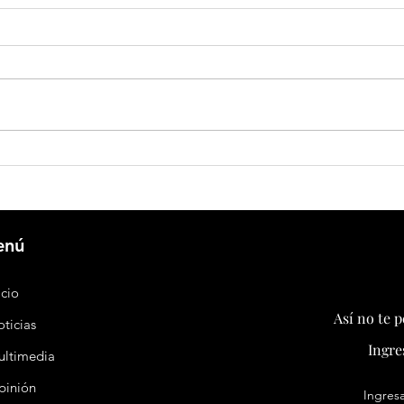
China pone en operación la primera
La hist
plataforma eólica flotante de 16 MW con
China 
patas tensadas del mundo
sorpre
enú
icio
Así no te 
ticias
Ingre
ultimedia
pinión
Ingresa