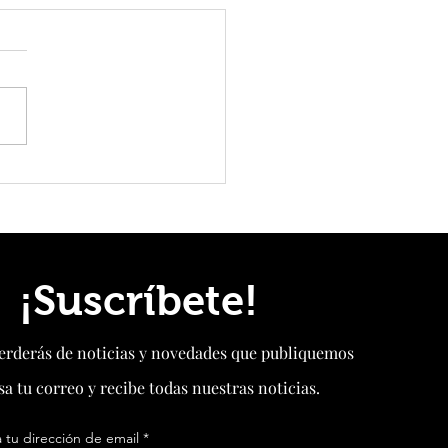
oria del edificio de 30 pisos que
ensambló en solo 15 días y
ndió al mundo
¡Suscríbete!
perderás de noticias y novedades que publiquemos
sa tu correo y recibe todas nuestras noticias.
 tu dirección de email