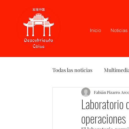
Inicio
Noticias
Todas las noticias
Multimedi
Latam
Podcast
Fabián Pizarro Arc
Opi
Laboratorio 
operaciones