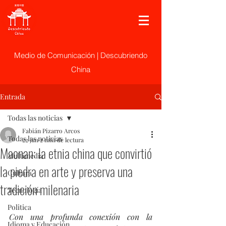
Medio de Comunicación | Descubriendo
China
Entrada
Todas las noticias
Fabián Pizarro Arcos
Todas las noticias
22 jun
2 min de lectura
Maonan: la etnia china que convirtió
Multimedia
la piedra en arte y preserva una
Cultura
tradición milenaria
Tecnología
Politica
Con una profunda conexión con la 
Idioma y Educación