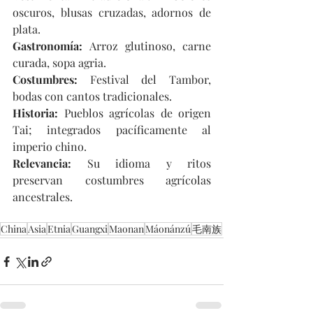
oscuros, blusas cruzadas, adornos de 
plata.
Gastronomía: 
Arroz glutinoso, carne 
curada, sopa agria.
Costumbres: 
Festival del Tambor, 
bodas con cantos tradicionales.
Historia:
 Pueblos agrícolas de origen 
Tai; integrados pacíficamente al 
imperio chino.
Relevancia:
 Su idioma y ritos 
preservan costumbres agrícolas 
ancestrales.
China
Asia
Etnia
Guangxi
Maonan
Máonánzú
毛南族