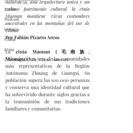
naturaleza, una arquitectura única y un 
valioso patrimonio cultural, la etnia 
Latam
Maonan mantiene vivas costumbres 
Podcast
ancestrales en las montañas del sur de 
Opinión
China.
Por Fabián Pizarro Arcos
China
Etnia
La 
etnia Maonan (毛南族, 
Máonánzú)
 es una de las comunidades 
Telecirugía, Chile, China, Innovaci
más representativas de la Región 
Autónoma Zhuang de Guangxi. Su 
población supera las 100.000 personas 
y conserva una identidad cultural que 
ha sobrevivido durante siglos gracias a 
la transmisión de sus tradiciones 
familiares y comunitarias.