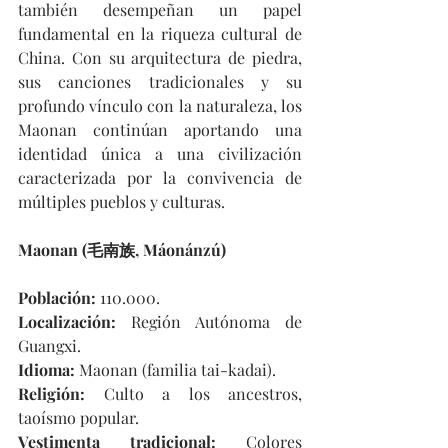
también desempeñan un papel 
fundamental en la riqueza cultural de 
China. Con su arquitectura de piedra, 
sus canciones tradicionales y su 
profundo vínculo con la naturaleza, los 
Maonan continúan aportando una 
identidad única a una civilización 
caracterizada por la convivencia de 
múltiples pueblos y culturas.
Maonan (毛南族, Máonánzú)
Población: 
110.000.
Localización: 
Región Autónoma de 
Guangxi.
Idioma:
 Maonan (familia tai-kadai).
Religión: 
Culto a los ancestros, 
taoísmo popular.
Vestimenta tradicional:
 Colores 