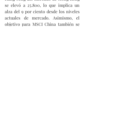
se elevó a 25.800, lo que implica un 
alza del 9 por ciento desde los niveles 
actuales de mercado. Asimismo, el 
objetivo para MSCI China también se 
elevó en un 9 por ciento.
#China
#Asia
#Chip
#Semiconductores
#Tecnología
#Ciencia
Opinión
Entradas recientes
Ver todo