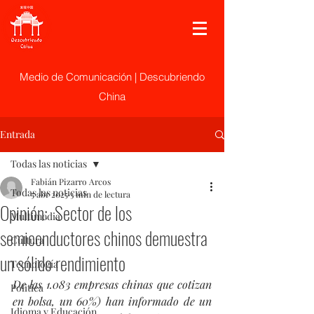
Medio de Comunicación | Descubriendo
China
Entrada
Todas las noticias
Fabián Pizarro Arcos
Todas las noticias
5 abr 2025
3 min de lectura
Opinión: Sector de los
Multimedia
semiconductores chinos demuestra
Cultura
un sólido rendimiento
Tecnología
De las 1.083 empresas chinas que cotizan 
Politica
en bolsa, un 60%) han informado de un 
Idioma y Educación