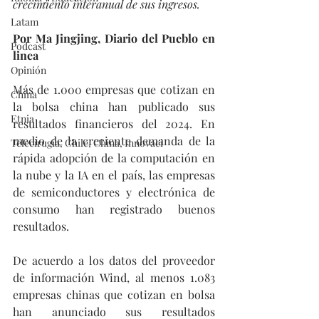
crecimiento interanual de sus ingresos.
Latam
Por Ma Jingjing, Diario del Pueblo en 
Podcast
linea 
Opinión
Más de 1.000 empresas que cotizan en 
China
la bolsa china han publicado sus 
Etnia
resultados financieros del 2024. En 
medio de la creciente demanda de la 
Telecirugía, Chile, China, Innovaci
rápida adopción de la computación en 
la nube y la IA en el país, las empresas 
de semiconductores y electrónica de 
consumo han registrado buenos 
resultados.
De acuerdo a los datos del proveedor 
de información Wind, al menos 1.083 
empresas chinas que cotizan en bolsa 
han anunciado sus resultados 